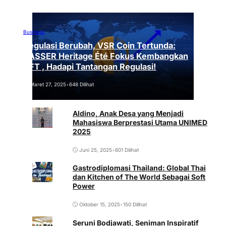
Business
Regulasi Berubah, VSR Coin Tertunda:
VASSER Heritage Été Fokus Kembangkan
NFT , Hadapi Tantangan Regulasi!
Maret 27, 2025
•
648 Dilihat
Aldino, Anak Desa yang Menjadi
Mahasiswa Berprestasi Utama UNIMED
2025
Juni 25, 2025
•
601 Dilihat
Gastrodiplomasi Thailand: Global Thai
dan Kitchen of The World Sebagai Soft
Power
Oktober 15, 2025
•
150 Dilihat
Seruni Bodjawati, Seniman Inspiratif