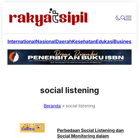
International
Nasional
Daerah
Kesehatan
Edukasi
Business
Li
social listening
Beranda
»
social listening
Business
Perbedaan Social Listening dan
Social Monitoring dalam