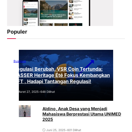
Populer
Business
Regulasi Berubah, VSR Coin Tertunda:
VASSER Heritage Été Fokus Kembangkan
NFT , Hadapi Tantangan Regulasi!
Maret 27, 2025
•
648 Dilihat
Aldino, Anak Desa yang Menjadi
Mahasiswa Berprestasi Utama UNIMED
2025
Juni 25, 2025
•
601 Dilihat