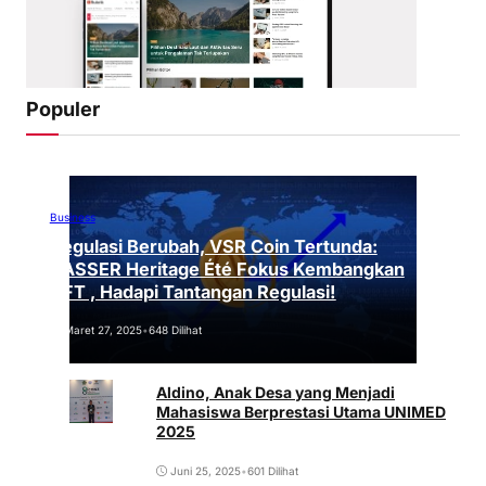
Populer
Business
Regulasi Berubah, VSR Coin Tertunda:
VASSER Heritage Été Fokus Kembangkan
NFT , Hadapi Tantangan Regulasi!
Maret 27, 2025
•
648 Dilihat
Aldino, Anak Desa yang Menjadi
Mahasiswa Berprestasi Utama UNIMED
2025
Juni 25, 2025
•
601 Dilihat