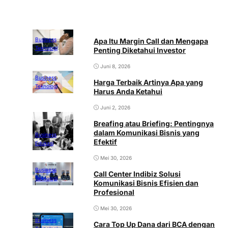
Business
Apa Itu Margin Call dan Mengapa
Teknologi
Penting Diketahui Investor
Juni 8, 2026
Business
Harga Terbaik Artinya Apa yang
Teknologi
Harus Anda Ketahui
Juni 2, 2026
Breafing atau Briefing: Pentingnya
dalam Komunikasi Bisnis yang
Business
Efektif
Edukasi
Mei 30, 2026
Business
Call Center Indibiz Solusi
Teknologi
Komunikasi Bisnis Efisien dan
Profesional
Mei 30, 2026
Business
Cara Top Up Dana dari BCA dengan