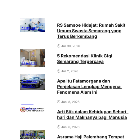
RS Samsoe Hidajat: Rumah Sakit
Kesehatan
Umum Swasta Semarang yang
Terus Berkembang
Juli 30, 2026
5 Rekomendasi Klinik Gigi
Semarang Terpercaya
Kesehatan
Juli 2, 2026
Apa Itu Fatamorgana dan
Kesehatan
Penjelasan Lengkap Mengenai
Teknologi
Fenomena Alam Ini
Juni 8, 2026
Inspirasi
Kesehatan
Arti Stik dalam Kehidupan Sehari-
hari dan Maknanya bagi Manusia
Juni 6, 2026
Kesehatan
Asrama Haji Palembang Tempat