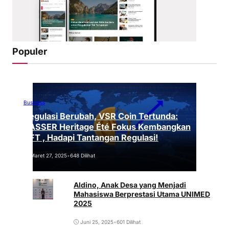
Populer
Business
Regulasi Berubah, VSR Coin Tertunda:
VASSER Heritage Été Fokus Kembangkan
NFT , Hadapi Tantangan Regulasi!
Maret 27, 2025
•
648 Dilihat
Aldino, Anak Desa yang Menjadi
Mahasiswa Berprestasi Utama UNIMED
2025
Juni 25, 2025
•
601 Dilihat