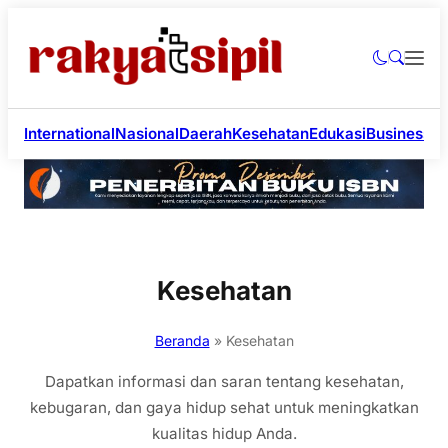
International
Nasional
Daerah
Kesehatan
Edukasi
Business
Li
Kesehatan
Beranda
»
Kesehatan
Dapatkan informasi dan saran tentang kesehatan,
kebugaran, dan gaya hidup sehat untuk meningkatkan
kualitas hidup Anda.