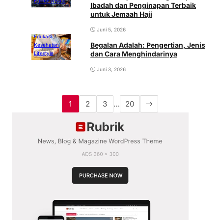
Kuliner
Wisata
Ibadah dan Penginapan Terbaik
untuk Jemaah Haji
Juni 5, 2026
Edukasi
Begalan Adalah: Pengertian, Jenis
Kesehatan
dan Cara Menghindarinya
Lifestyle
Juni 3, 2026
1
2
3
…
20