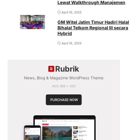
Lewat Walkthrough Manajemen
April 16, 2025
GM Witel Jatim Timur Hadiri Halal
Nasional
News
Bihalal Telkom Regional III secara
Hybrid
April 16, 2025