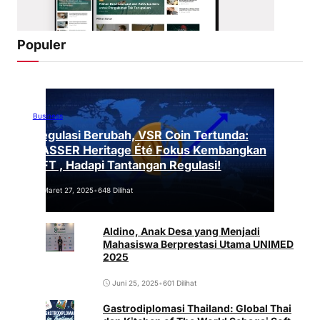
Populer
Business
Regulasi Berubah, VSR Coin Tertunda:
VASSER Heritage Été Fokus Kembangkan
NFT , Hadapi Tantangan Regulasi!
Maret 27, 2025
•
648 Dilihat
Aldino, Anak Desa yang Menjadi
Mahasiswa Berprestasi Utama UNIMED
2025
Juni 25, 2025
•
601 Dilihat
Gastrodiplomasi Thailand: Global Thai