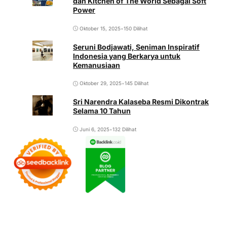
dan Kitchen of The World Sebagai Soft
Power
Oktober 15, 2025
•
150 Dilihat
Seruni Bodjawati, Seniman Inspiratif
Indonesia yang Berkarya untuk
Kemanusiaan
Oktober 29, 2025
•
145 Dilihat
Sri Narendra Kalaseba Resmi Dikontrak
Selama 10 Tahun
Juni 6, 2025
•
132 Dilihat