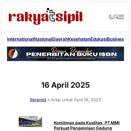
International
Nasional
Daerah
Kesehatan
Edukasi
Business
Li
16 April 2025
Beranda
»
Arsip untuk April 16, 2025
Komitmen pada Kualitas, PT MMI
Nasional
Perkuat Pengelolaan Gedung