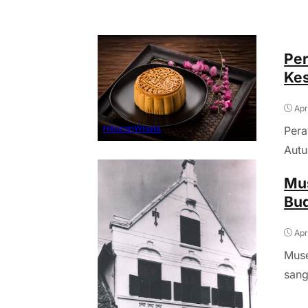
Per
Kes
Apr
Hiburan
Wisata
Pera
Autu
Mu
Bu
Apr
Muse
sang