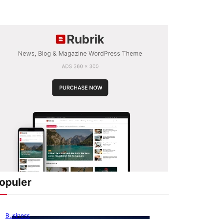
opuler
Business