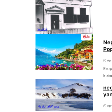
Wisata
Neg
Pop
Apr
International
Wisata
Erop
kein
neg
yan
Apr
Nasional
Wisata