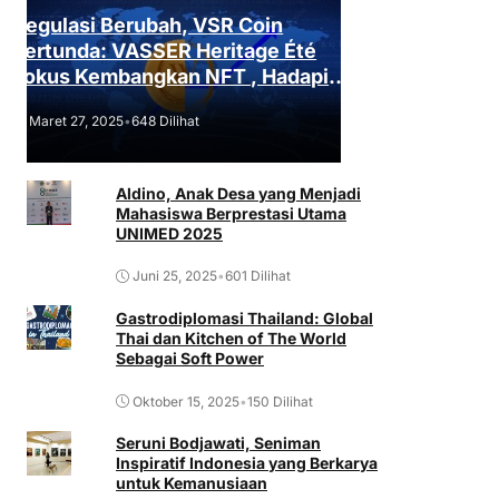
Regulasi Berubah, VSR Coin
Tertunda: VASSER Heritage Été
Fokus Kembangkan NFT , Hadapi
Tantangan Regulasi!
Maret 27, 2025
•
648 Dilihat
Aldino, Anak Desa yang Menjadi
Mahasiswa Berprestasi Utama
UNIMED 2025
Juni 25, 2025
•
601 Dilihat
Gastrodiplomasi Thailand: Global
Thai dan Kitchen of The World
Sebagai Soft Power
Oktober 15, 2025
•
150 Dilihat
Seruni Bodjawati, Seniman
Inspiratif Indonesia yang Berkarya
untuk Kemanusiaan