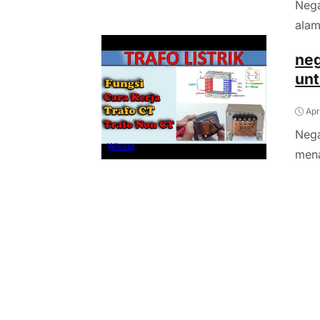
Nega
alam
neg
unt
Apr
Nega
Wisata
mena