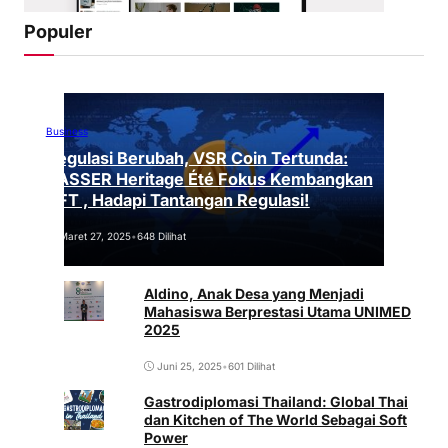
Populer
Business
Regulasi Berubah, VSR Coin Tertunda:
VASSER Heritage Été Fokus Kembangkan
NFT , Hadapi Tantangan Regulasi!
Maret 27, 2025
•
648 Dilihat
Aldino, Anak Desa yang Menjadi
Mahasiswa Berprestasi Utama UNIMED
2025
Juni 25, 2025
•
601 Dilihat
Gastrodiplomasi Thailand: Global Thai
dan Kitchen of The World Sebagai Soft
Power