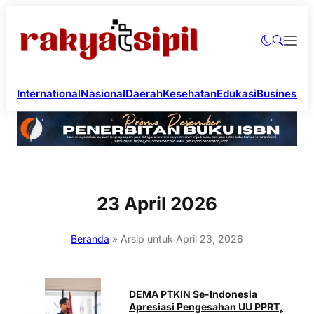
International
Nasional
Daerah
Kesehatan
Edukasi
Business
Li
23 April 2026
Beranda
»
Arsip untuk April 23, 2026
DEMA PTKIN Se-Indonesia
Apresiasi Pengesahan UU PPRT,