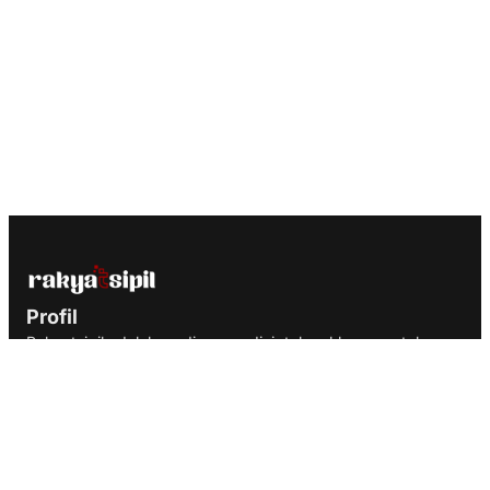
Profil
Rakyatsipil adalah media yang diciptakan khusus untuk
portal berita, majalah dan blog profesional dengan optimasi
yang memastikan website lebih ramah oleh search engine.
Media Sosial