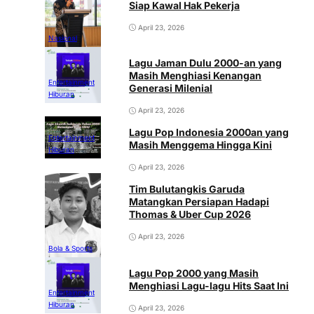
Siap Kawal Hak Pekerja
April 23, 2026
Nasional
Lagu Jaman Dulu 2000-an yang
Masih Menghiasi Kenangan
Entertainment
Generasi Milenial
Hiburan
April 23, 2026
Lagu Pop Indonesia 2000an yang
Entertainment
Masih Menggema Hingga Kini
Hiburan
April 23, 2026
Tim Bulutangkis Garuda
Matangkan Persiapan Hadapi
Thomas & Uber Cup 2026
April 23, 2026
Bola & Sports
Lagu Pop 2000 yang Masih
Menghiasi Lagu-lagu Hits Saat Ini
Entertainment
Hiburan
April 23, 2026