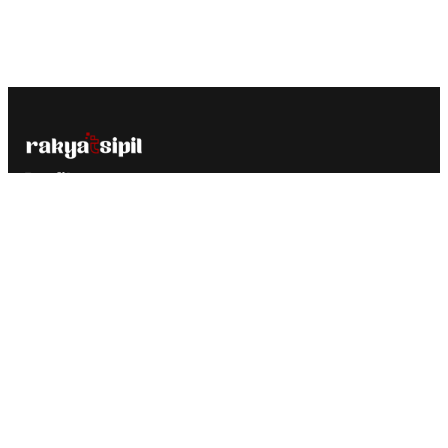
Profil
Rakyatsipil adalah media yang diciptakan khusus untuk
portal berita, majalah dan blog profesional dengan optimasi
yang memastikan website lebih ramah oleh search engine.
Media Sosial
Ketentuan Penggunaan
Tentang Kami
Kontak
Privacy Policy
Redaksi
Disclaimer
@Copyright Rakyat Sipil. All Rights Reserved