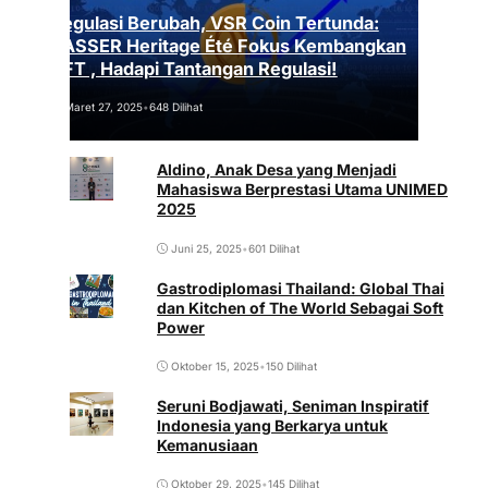
Regulasi Berubah, VSR Coin Tertunda:
VASSER Heritage Été Fokus Kembangkan
NFT , Hadapi Tantangan Regulasi!
Maret 27, 2025
•
648 Dilihat
Aldino, Anak Desa yang Menjadi
Mahasiswa Berprestasi Utama UNIMED
2025
Juni 25, 2025
•
601 Dilihat
Gastrodiplomasi Thailand: Global Thai
dan Kitchen of The World Sebagai Soft
Power
Oktober 15, 2025
•
150 Dilihat
Seruni Bodjawati, Seniman Inspiratif
Indonesia yang Berkarya untuk
Kemanusiaan
Oktober 29, 2025
•
145 Dilihat