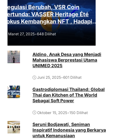
Regulasi Berubah, VSR Coin
Tertunda: VASSER Heritage Été
Fokus Kembangkan NFT , Hadapi
Tantangan Regulasi!
Maret 27, 2025
•
648 Dilihat
Aldino, Anak Desa yang Menjadi
Mahasiswa Berprestasi Utama
UNIMED 2025
Juni 25, 2025
•
601 Dilihat
Gastrodiplomasi Thailand: Global
Thai dan Kitchen of The World
Sebagai Soft Power
Oktober 15, 2025
•
150 Dilihat
Seruni Bodjawati, Seniman
Inspiratif Indonesia yang Berkarya
untuk Kemanusiaan