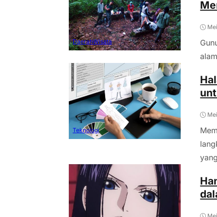
Me
Mei
Daerah
Wisata
Gunu
alam
Hal
unt
Mei
Memb
Teknologi
lan
yang
Han
dal
Mei