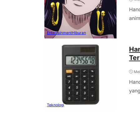
Hanc
anim
Entertainment
Hiburan
Han
Ter
Mei
Hand
yang
Teknologi