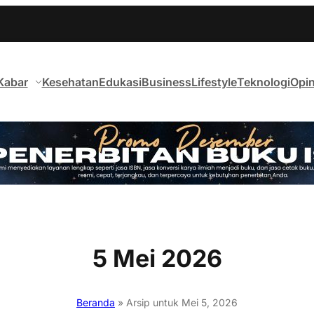
Kabar
Kesehatan
Edukasi
Business
Lifestyle
Teknologi
Opin
5 Mei 2026
Beranda
»
Arsip untuk Mei 5, 2026