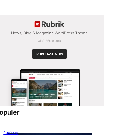
opuler
Business