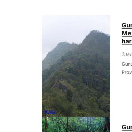
Gun
Men
har
Mei
Gunu
Prov
Wisata
Gun