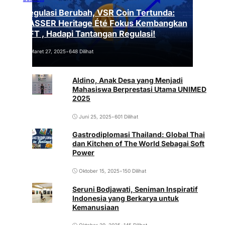
Regulasi Berubah, VSR Coin Tertunda:
VASSER Heritage Été Fokus Kembangkan
NFT , Hadapi Tantangan Regulasi!
Maret 27, 2025
•
648 Dilihat
Aldino, Anak Desa yang Menjadi
Mahasiswa Berprestasi Utama UNIMED
2025
Juni 25, 2025
•
601 Dilihat
Gastrodiplomasi Thailand: Global Thai
dan Kitchen of The World Sebagai Soft
Power
Oktober 15, 2025
•
150 Dilihat
Seruni Bodjawati, Seniman Inspiratif
Indonesia yang Berkarya untuk
Kemanusiaan