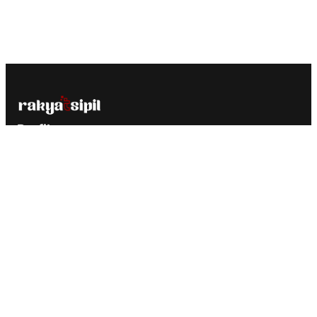
Profil
Rakyatsipil adalah media yang diciptakan khusus untuk
portal berita, majalah dan blog profesional dengan optimasi
yang memastikan website lebih ramah oleh search engine.
Media Sosial
Ketentuan Penggunaan
Tentang Kami
Kontak
Privacy Policy
Redaksi
Disclaimer