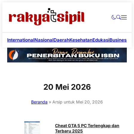
International
Nasional
Daerah
Kesehatan
Edukasi
Business
Li
20 Mei 2026
Beranda
»
Arsip untuk Mei 20, 2026
Cheat GTA 5 PC Terlengkap dan
Terbaru 2025