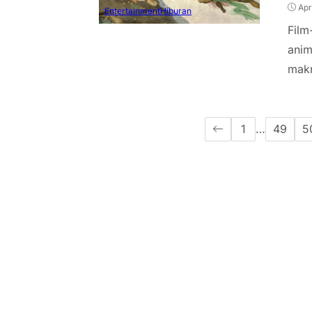
Apr
Entertainment
Hiburan
Film
anim
makn
1
…
49
5