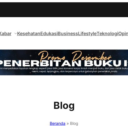
Kabar
Kesehatan
Edukasi
Business
Lifestyle
Teknologi
Opin
Blog
Beranda
»
Blog