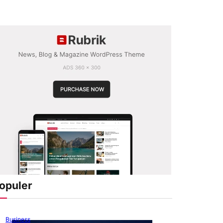
opuler
Business