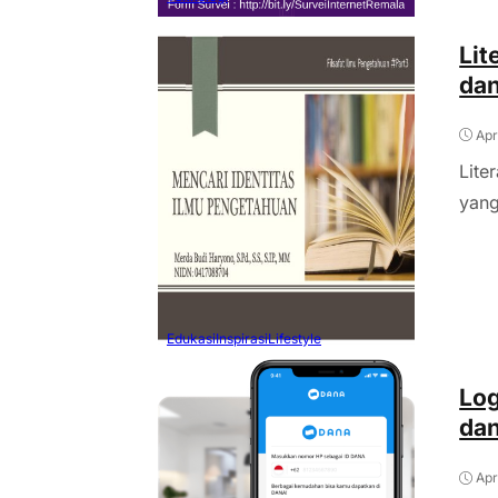
Lit
da
Apr
Lite
yang
Edukasi
Inspirasi
Lifestyle
Log
da
Apr