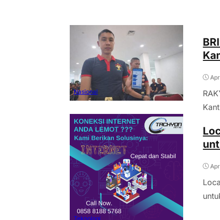
BRI
Kam
Apr
Nasional
RAKY
Kant
Loc
unt
Apr
Loca
untu
Teknologi