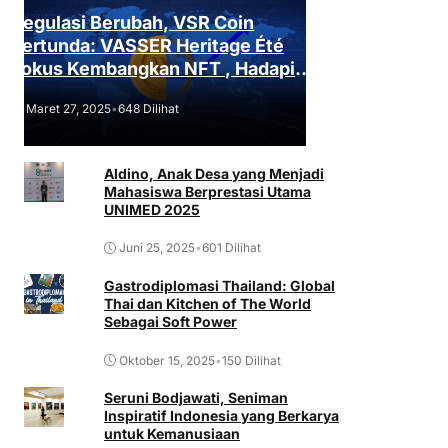
Regulasi Berubah, VSR Coin
Tertunda: VASSER Heritage Été
Fokus Kembangkan NFT , Hadapi
Tantangan Regulasi!
Maret 27, 2025
•
648 Dilihat
Aldino, Anak Desa yang Menjadi
Mahasiswa Berprestasi Utama
UNIMED 2025
Juni 25, 2025
•
601 Dilihat
Gastrodiplomasi Thailand: Global
Thai dan Kitchen of The World
Sebagai Soft Power
Oktober 15, 2025
•
150 Dilihat
Seruni Bodjawati, Seniman
Inspiratif Indonesia yang Berkarya
untuk Kemanusiaan