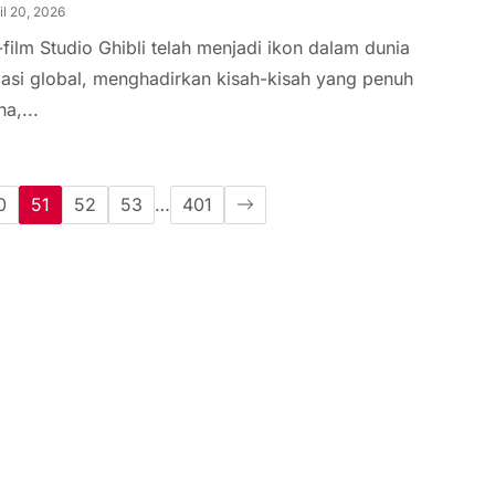
il 20, 2026
-film Studio Ghibli telah menjadi ikon dalam dunia
asi global, menghadirkan kisah-kisah yang penuh
a,...
0
51
52
53
…
401