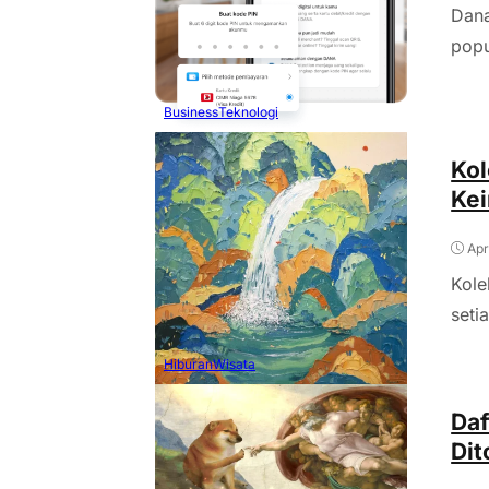
Dana
popu
Business
Teknologi
Kol
Kei
Apr
Kole
seti
Hiburan
Wisata
Daf
Dit