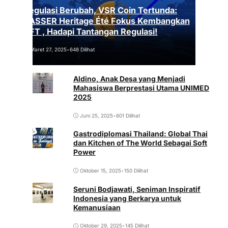
Regulasi Berubah, VSR Coin Tertunda:
VASSER Heritage Été Fokus Kembangkan
NFT , Hadapi Tantangan Regulasi!
Maret 27, 2025
•
648 Dilihat
Aldino, Anak Desa yang Menjadi
Mahasiswa Berprestasi Utama UNIMED
2025
Juni 25, 2025
•
601 Dilihat
Gastrodiplomasi Thailand: Global Thai
dan Kitchen of The World Sebagai Soft
Power
Oktober 15, 2025
•
150 Dilihat
Seruni Bodjawati, Seniman Inspiratif
Indonesia yang Berkarya untuk
Kemanusiaan
Oktober 29, 2025
•
145 Dilihat