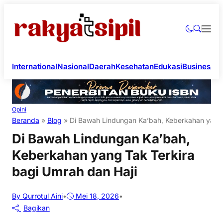
International
Nasional
Daerah
Kesehatan
Edukasi
Business
Li
Opini
Beranda
»
Blog
»
Di Bawah Lindungan Ka’bah, Keberkahan yang 
Di Bawah Lindungan Ka’bah,
Keberkahan yang Tak Terkira
bagi Umrah dan Haji
By Qurrotul Aini
•
Mei 18, 2026
•
Bagikan