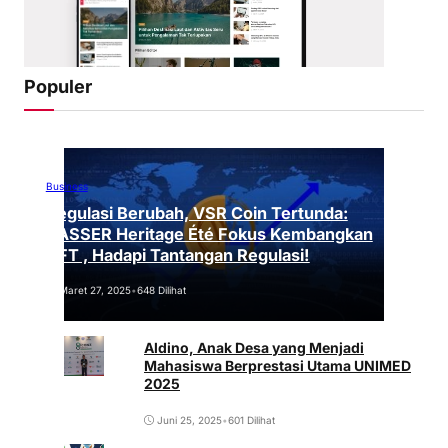
Populer
Business
Regulasi Berubah, VSR Coin Tertunda:
VASSER Heritage Été Fokus Kembangkan
NFT , Hadapi Tantangan Regulasi!
Maret 27, 2025
•
648 Dilihat
Aldino, Anak Desa yang Menjadi
Mahasiswa Berprestasi Utama UNIMED
2025
Juni 25, 2025
•
601 Dilihat