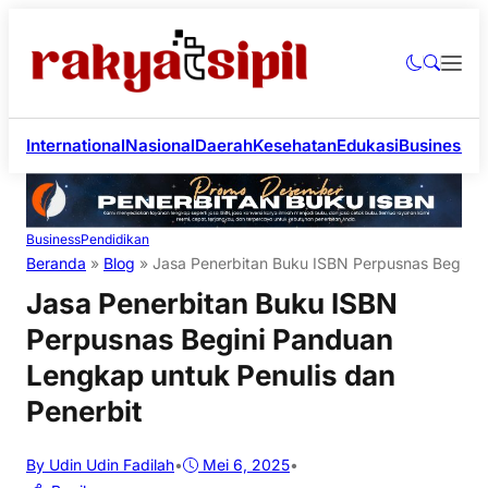
International
Nasional
Daerah
Kesehatan
Edukasi
Business
Li
Business
Pendidikan
Beranda
»
Blog
»
Jasa Penerbitan Buku ISBN Perpusnas Begini 
Jasa Penerbitan Buku ISBN
Perpusnas Begini Panduan
Lengkap untuk Penulis dan
Penerbit
By Udin Udin Fadilah
•
Mei 6, 2025
•