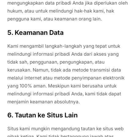
mengungkapkan data pribadi Anda jika diperlukan oleh
hukum, atau untuk melindungi hak-hak kami, hak
pengguna kami, atau keamanan orang lain.
5. Keamanan Data
Kami mengambil langkah-langkah yang tepat untuk
melindungi informasi pribadi Anda dari akses yang
tidak sah, penggunaan, pengungkapan, atau
kerusakan. Namun, tidak ada metode transmisi data
melalui internet atau metode penyimpanan elektronik
yang 100% aman. Meskipun kami berusaha untuk
melindungi informasi pribadi Anda, kami tidak dapat
menjamin keamanan absolutnya.
6. Tautan ke Situs Lain
Situs kami mungkin mengandung tautan ke situs web
pihak ketiga. Kami tidak bertanggung jawab atas