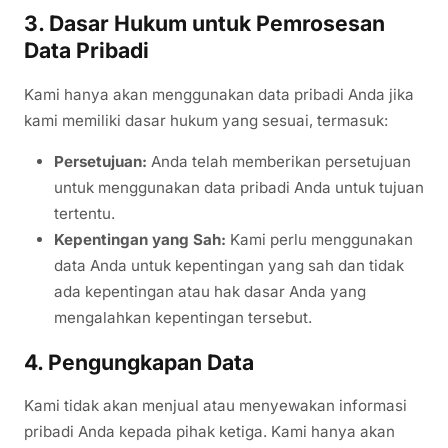
3. Dasar Hukum untuk Pemrosesan
Data Pribadi
Kami hanya akan menggunakan data pribadi Anda jika
kami memiliki dasar hukum yang sesuai, termasuk:
Persetujuan:
Anda telah memberikan persetujuan
untuk menggunakan data pribadi Anda untuk tujuan
tertentu.
Kepentingan yang Sah:
Kami perlu menggunakan
data Anda untuk kepentingan yang sah dan tidak
ada kepentingan atau hak dasar Anda yang
mengalahkan kepentingan tersebut.
4. Pengungkapan Data
Kami tidak akan menjual atau menyewakan informasi
pribadi Anda kepada pihak ketiga. Kami hanya akan