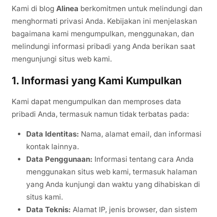
Kami di blog
Alinea
berkomitmen untuk melindungi dan
menghormati privasi Anda. Kebijakan ini menjelaskan
bagaimana kami mengumpulkan, menggunakan, dan
melindungi informasi pribadi yang Anda berikan saat
mengunjungi situs web kami.
1. Informasi yang Kami Kumpulkan
Kami dapat mengumpulkan dan memproses data
pribadi Anda, termasuk namun tidak terbatas pada:
Data Identitas:
Nama, alamat email, dan informasi
kontak lainnya.
Data Penggunaan:
Informasi tentang cara Anda
menggunakan situs web kami, termasuk halaman
yang Anda kunjungi dan waktu yang dihabiskan di
situs kami.
Data Teknis:
Alamat IP, jenis browser, dan sistem