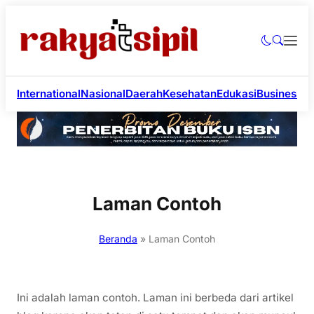
International
Nasional
Daerah
Kesehatan
Edukasi
Business
Li
Laman Contoh
Beranda
»
Laman Contoh
Ini adalah laman contoh. Laman ini berbeda dari artikel