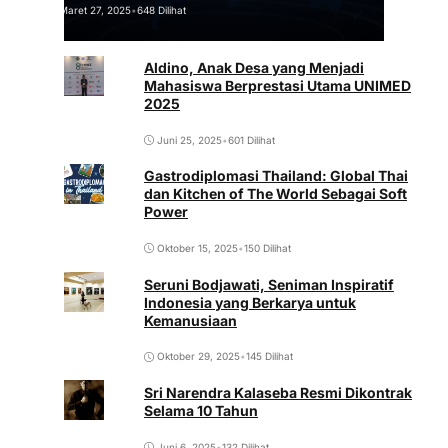
Maret 27, 2025
•
648 Dilihat
Aldino, Anak Desa yang Menjadi
Mahasiswa Berprestasi Utama UNIMED
2025
Juni 25, 2025
•
601 Dilihat
Gastrodiplomasi Thailand: Global Thai
dan Kitchen of The World Sebagai Soft
Power
Oktober 15, 2025
•
150 Dilihat
Seruni Bodjawati, Seniman Inspiratif
Indonesia yang Berkarya untuk
Kemanusiaan
Oktober 29, 2025
•
145 Dilihat
Sri Narendra Kalaseba Resmi Dikontrak
Selama 10 Tahun
Juni 6, 2025
•
132 Dilihat