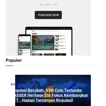
Populer
Business
Regulasi Berubah, VSR Coin Tertunda:
VASSER Heritage Été Fokus Kembangkan
NFT , Hadapi Tantangan Regulasi!