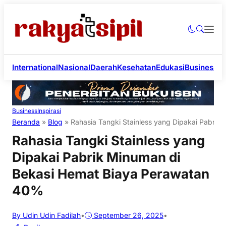
International
Nasional
Daerah
Kesehatan
Edukasi
Business
Li
Business
Inspirasi
Beranda
»
Blog
»
Rahasia Tangki Stainless yang Dipakai Pabri
Rahasia Tangki Stainless yang
Dipakai Pabrik Minuman di
Bekasi Hemat Biaya Perawatan
40%
By Udin Udin Fadilah
•
September 26, 2025
•