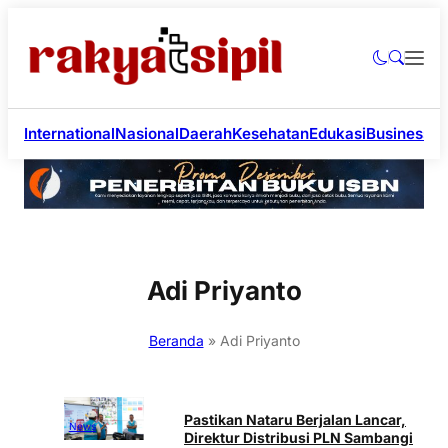
International
Nasional
Daerah
Kesehatan
Edukasi
Business
Li
Adi Priyanto
Beranda
»
Adi Priyanto
Pastikan Nataru Berjalan Lancar,
News
Direktur Distribusi PLN Sambangi