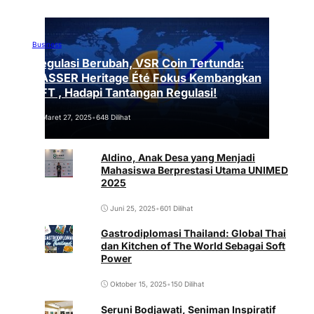
Business
Regulasi Berubah, VSR Coin Tertunda:
VASSER Heritage Été Fokus Kembangkan
NFT , Hadapi Tantangan Regulasi!
Maret 27, 2025
•
648 Dilihat
Aldino, Anak Desa yang Menjadi
Mahasiswa Berprestasi Utama UNIMED
2025
Juni 25, 2025
•
601 Dilihat
Gastrodiplomasi Thailand: Global Thai
dan Kitchen of The World Sebagai Soft
Power
Oktober 15, 2025
•
150 Dilihat
Seruni Bodjawati, Seniman Inspiratif