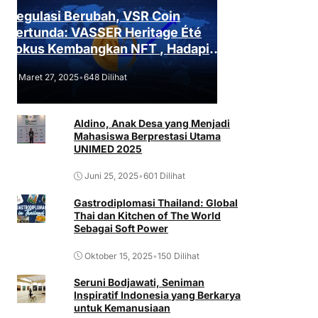
Regulasi Berubah, VSR Coin
Tertunda: VASSER Heritage Été
Fokus Kembangkan NFT , Hadapi
Tantangan Regulasi!
Maret 27, 2025
•
648 Dilihat
Aldino, Anak Desa yang Menjadi
Mahasiswa Berprestasi Utama
UNIMED 2025
Juni 25, 2025
•
601 Dilihat
Gastrodiplomasi Thailand: Global
Thai dan Kitchen of The World
Sebagai Soft Power
Oktober 15, 2025
•
150 Dilihat
Seruni Bodjawati, Seniman
Inspiratif Indonesia yang Berkarya
untuk Kemanusiaan