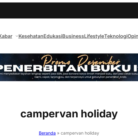
Kabar
Kesehatan
Edukasi
Business
Lifestyle
Teknologi
Opin
campervan holiday
Beranda
»
campervan holiday