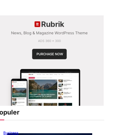
opuler
Business