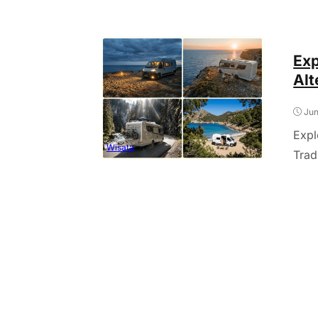
Exp
Alt
Jun
Expl
Wisata
Trad