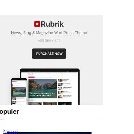
opuler
Business