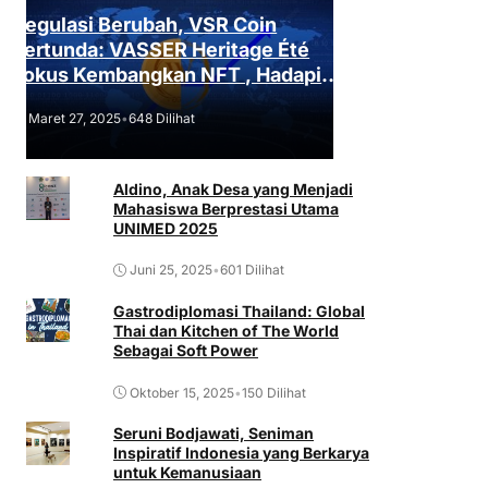
Regulasi Berubah, VSR Coin
Tertunda: VASSER Heritage Été
Fokus Kembangkan NFT , Hadapi
Tantangan Regulasi!
Maret 27, 2025
•
648 Dilihat
Aldino, Anak Desa yang Menjadi
Mahasiswa Berprestasi Utama
UNIMED 2025
Juni 25, 2025
•
601 Dilihat
Gastrodiplomasi Thailand: Global
Thai dan Kitchen of The World
Sebagai Soft Power
Oktober 15, 2025
•
150 Dilihat
Seruni Bodjawati, Seniman
Inspiratif Indonesia yang Berkarya
untuk Kemanusiaan