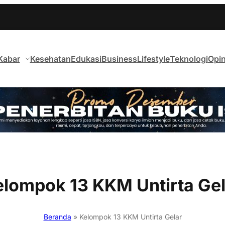
Kabar
Kesehatan
Edukasi
Business
Lifestyle
Teknologi
Opin
elompok 13 KKM Untirta Gel
Beranda
»
Kelompok 13 KKM Untirta Gelar