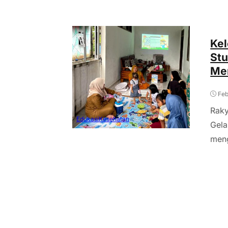
Kel
Stu
Me
Men
Feb
Raky
Edukasi
Kesehatan
Gela
meng