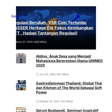
Business
Regulasi Berubah, VSR Coin Tertunda:
VASSER Heritage Été Fokus Kembangkan
NFT , Hadapi Tantangan Regulasi!
Maret 27, 2025
•
648 Dilihat
Aldino, Anak Desa yang Menjadi
Mahasiswa Berprestasi Utama UNIMED
2025
Juni 25, 2025
•
601 Dilihat
Gastrodiplomasi Thailand: Global Thai
dan Kitchen of The World Sebagai Soft
Power
Oktober 15, 2025
•
150 Dilihat
Seruni Bodjawati, Seniman Inspiratif