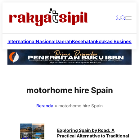
International
Nasional
Daerah
Kesehatan
Edukasi
Business
Li
motorhome hire Spain
Beranda
»
motorhome hire Spain
Exploring Spain by Road: A
Practical Alternative to Traditional
Wisata