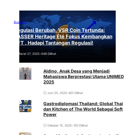
Business
Regulasi Berubah, VSR Coin Tertunda:
VASSER Heritage Été Fokus Kembangkan
NFT , Hadapi Tantangan Regulasi!
Maret 27, 2025
•
648 Dilihat
Aldino, Anak Desa yang Menjadi
Mahasiswa Berprestasi Utama UNIMED
2025
Juni 25, 2025
•
601 Dilihat
Gastrodiplomasi Thailand: Global Thai
dan Kitchen of The World Sebagai Soft
Power
Oktober 15, 2025
•
150 Dilihat