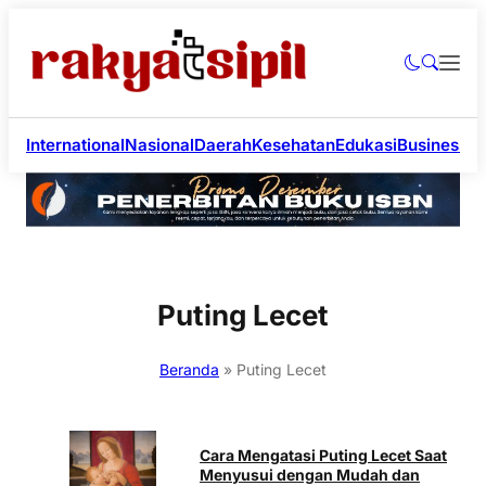
International
Nasional
Daerah
Kesehatan
Edukasi
Business
Li
Puting Lecet
Beranda
»
Puting Lecet
Cara Mengatasi Puting Lecet Saat
Menyusui dengan Mudah dan