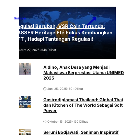
Business
Regulasi Berubah, VSR Coin Tertunda:
VASSER Heritage Été Fokus Kembangkan
NFT , Hadapi Tantangan Regulasi!
Maret 27, 2025
•
648 Dilihat
Aldino, Anak Desa yang Menjadi
Mahasiswa Berprestasi Utama UNIMED
2025
Juni 25, 2025
•
601 Dilihat
Gastrodiplomasi Thailand: Global Thai
dan Kitchen of The World Sebagai Soft
Power
Oktober 15, 2025
•
150 Dilihat
Seruni Bodjawati, Seniman Inspiratif