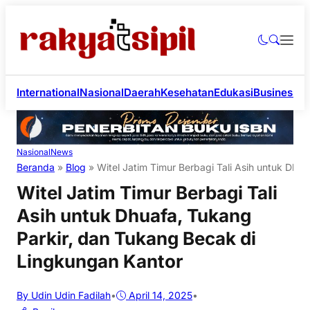
International
Nasional
Daerah
Kesehatan
Edukasi
Business
Li
Nasional
News
Beranda
»
Blog
»
Witel Jatim Timur Berbagi Tali Asih untuk Dhu
Witel Jatim Timur Berbagi Tali
Asih untuk Dhuafa, Tukang
Parkir, dan Tukang Becak di
Lingkungan Kantor
By Udin Udin Fadilah
•
April 14, 2025
•