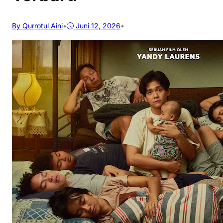
By Qurrotul Aini
•
Juni 12, 2026
•