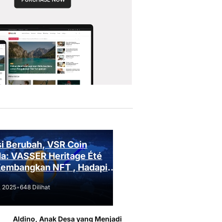
i Berubah, VSR Coin
a: VASSER Heritage Été
Kembangkan NFT , Hadapi
an Regulasi!
, 2025
•
648 Dilihat
Aldino, Anak Desa yang Menjadi