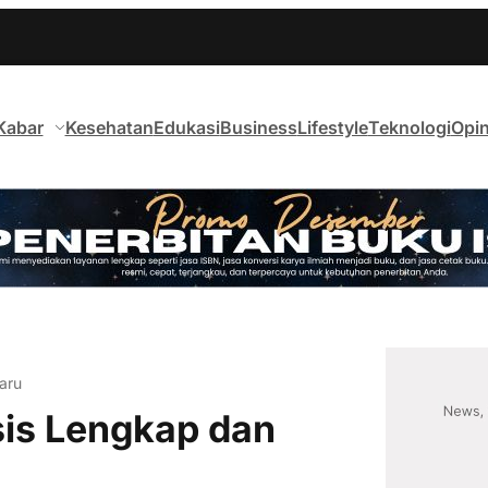
Kabar
Kesehatan
Edukasi
Business
Lifestyle
Teknologi
Opin
aru
sis Lengkap dan