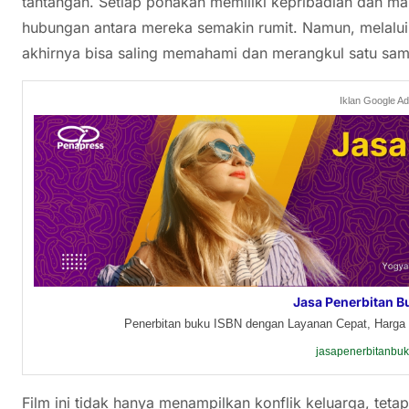
tantangan. Setiap ponakan memiliki kepribadian dan 
hubungan antara mereka semakin rumit. Namun, melalu
akhirnya bisa saling memahami dan merangkul satu sama
Iklan Google A
Jasa Penerbitan B
Penerbitan buku ISBN dengan Layanan Cepat, Harga 
jasapenerbitanbu
Film ini tidak hanya menampilkan konflik keluarga, te