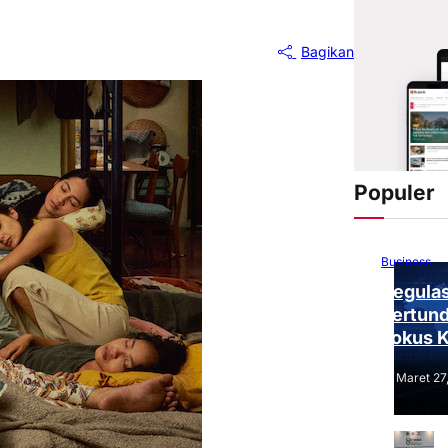
Bagikan
Populer
Business
Regulas
Tertund
Fokus 
Tantang
Maret 27