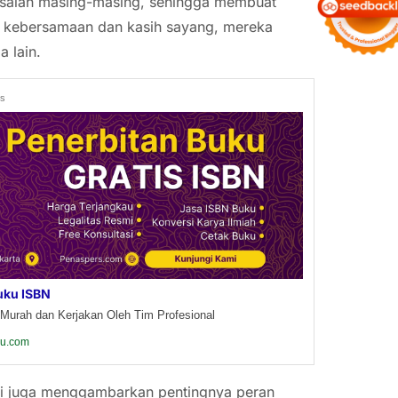
masalah masing-masing, sehingga membuat
i kebersamaan dan kasih sayang, mereka
 lain.
ds
uku ISBN
Murah dan Kerjakan Oleh Tim Profesional
ku.com
tapi juga menggambarkan pentingnya peran