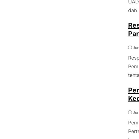
UAD 
dan 
Res
Pa
Jun
Resp
Pem
tent
Pe
Ked
Jun
Pemi
Pert