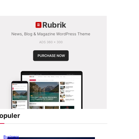
opuler
Business