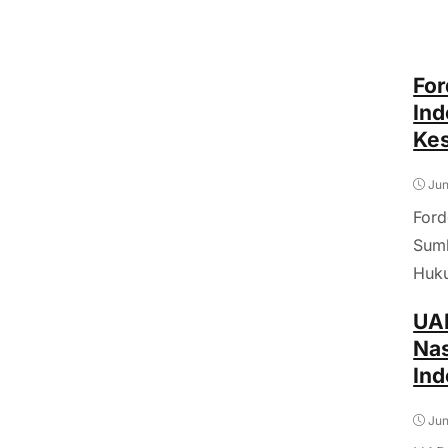
For
Ind
Ke
Jun
Ford
Sumb
Huku
UA
Nas
Ind
Jun