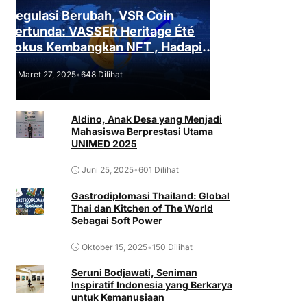
Regulasi Berubah, VSR Coin
Tertunda: VASSER Heritage Été
Fokus Kembangkan NFT , Hadapi
Tantangan Regulasi!
Maret 27, 2025
•
648 Dilihat
Aldino, Anak Desa yang Menjadi
Mahasiswa Berprestasi Utama
UNIMED 2025
Juni 25, 2025
•
601 Dilihat
Gastrodiplomasi Thailand: Global
Thai dan Kitchen of The World
Sebagai Soft Power
Oktober 15, 2025
•
150 Dilihat
Seruni Bodjawati, Seniman
Inspiratif Indonesia yang Berkarya
untuk Kemanusiaan