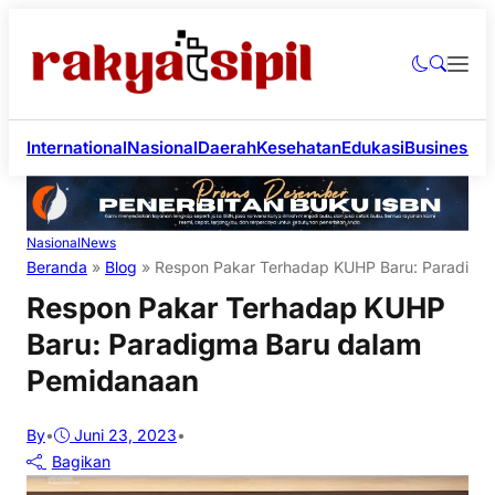
International
Nasional
Daerah
Kesehatan
Edukasi
Business
Li
Nasional
News
Beranda
»
Blog
»
Respon Pakar Terhadap KUHP Baru: Paradigm
Respon Pakar Terhadap KUHP
Baru: Paradigma Baru dalam
Pemidanaan
By
•
Juni 23, 2023
•
Bagikan