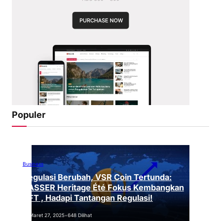
Populer
Business
Regulasi Berubah, VSR Coin Tertunda:
VASSER Heritage Été Fokus Kembangkan
NFT , Hadapi Tantangan Regulasi!
Maret 27, 2025
•
648 Dilihat