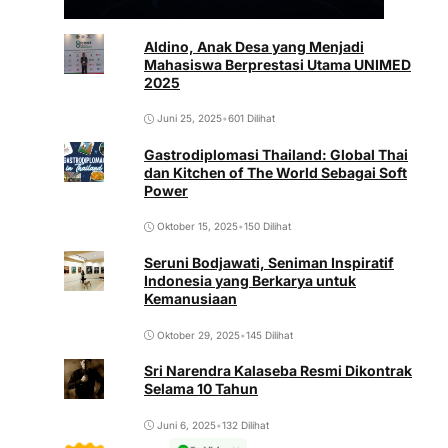
Aldino, Anak Desa yang Menjadi
Mahasiswa Berprestasi Utama UNIMED
2025
Juni 25, 2025
•
601 Dilihat
Gastrodiplomasi Thailand: Global Thai
dan Kitchen of The World Sebagai Soft
Power
Oktober 15, 2025
•
150 Dilihat
Seruni Bodjawati, Seniman Inspiratif
Indonesia yang Berkarya untuk
Kemanusiaan
Oktober 29, 2025
•
145 Dilihat
Sri Narendra Kalaseba Resmi Dikontrak
Selama 10 Tahun
Juni 6, 2025
•
132 Dilihat