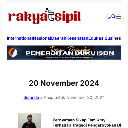
International
Nasional
Daerah
Kesehatan
Edukasi
Business
Li
20 November 2024
Beranda
»
Arsip untuk November 20, 2024
Pernyataan Sikap Fsm Kmy
Terhadap Tragedi Pengeroyokan Di