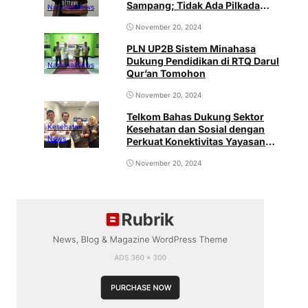
Sampang; Tidak Ada Pilkada
Nasional
News
Seharga Nyawa
November 20, 2024
PLN UP2B Sistem Minahasa
Dukung Pendidikan di RTQ Darul
Nasional
News
Qur’an Tomohon
November 20, 2024
Telkom Bahas Dukung Sektor
Kesehatan
Kesehatan dan Sosial dengan
News
Perkuat Konektivitas Yayasan
Buddha Tzu Chi Medika Indonesia
November 20, 2024