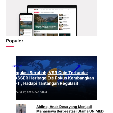
Populer
Business
Regulasi Berubah, VSR Coin Tertunda:
VASSER Heritage Été Fokus Kembangkan
NFT , Hadapi Tantangan Regulasi!
Maret 27, 2025
•
648 Dilihat
Aldino, Anak Desa yang Menjadi
Mahasiswa Berprestasi Utama UNIMED