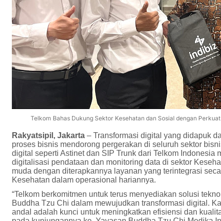
Telkom Bahas Dukung Sektor Kesehatan dan Sosial dengan Perkuat 
Rakyatsipil, Jakarta
– Transformasi digital yang didapuk 
proses bisnis mendorong pergerakan di seluruh sektor bisni
digital seperti Astinet dan SIP Trunk dari Telkom Indonesi
digitalisasi pendataan dan monitoring data di sektor Keseh
muda dengan diterapkannya layanan yang terintegrasi seca
Kesehatan dalam operasional hariannya.
“Telkom berkomitmen untuk terus menyediakan solusi tekn
Buddha Tzu Chi dalam mewujudkan transformasi digital. K
andal adalah kunci untuk meningkatkan efisiensi dan kuali
pada kunjungannya ke Yayasan Buddha Tzu Chi Medika Indo