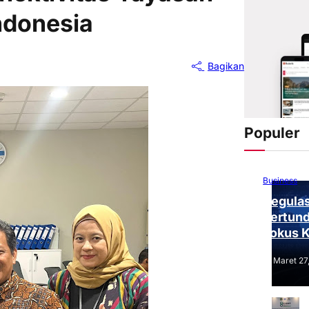
ndonesia
Bagikan
Populer
Business
Regulas
Tertund
Fokus 
Tantang
Maret 27