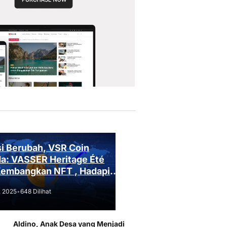
i Berubah, VSR Coin
a: VASSER Heritage Été
Kembangkan NFT , Hadapi
an Regulasi!
, 2025
•
648 Dilihat
Aldino, Anak Desa yang Menjadi