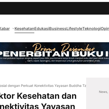
Kabar
Kesehatan
Edukasi
Business
Lifestyle
Teknologi
Opin
sial dengan Perkuat Konektivitas Yayasan Buddha Tzu Chi Medika 
ktor Kesehatan dan
nektivitas Yayasan