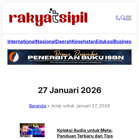
International
Nasional
Daerah
Kesehatan
Edukasi
Business
Li
27 Januari 2026
Beranda
»
Arsip untuk Januari 27, 2026
Koleksi Audio untuk Meta:
Teknologi
Panduan Terbaru dan Tips