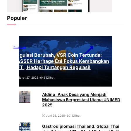
Populer
Business
Regulasi Berubah, VSR Coin Tertunda:
VASSER Heritage Été Fokus Kembangkan
NFT , Hadapi Tantangan Regulasi!
Maret 27, 2025
•
648 Dilihat
Aldino, Anak Desa yang Menjadi
Mahasiswa Berprestasi Utama UNIMED
2025
Juni 25, 2025
•
601 Dilihat
Gastrodiplomasi Thailand: Global Thai