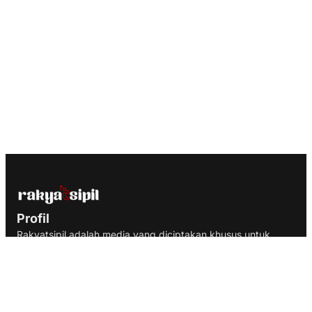
Profil
Rakyatsipil adalah media yang diciptakan khusus untuk
portal berita, majalah dan blog profesional dengan optimasi
yang memastikan website lebih ramah oleh search engine.
Media Sosial