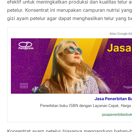
efektif untuk meningkatkan produksi dan kualitas telu
petelur. Konsentrat ini merupakan campuran nutrisi ya
gizi ayam petelur agar dapat menghasilkan telur yang be
Iklan Google A
Jasa Penerbitan B
Penerbitan buku ISBN dengan Layanan Cepat, Harga 
jasapenerbitanbu
Konsentrat ayam petelur biasanya mengandung bahan-bah