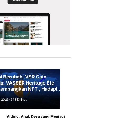
i Berubah, VSR Coin
a: VASSER Heritage Été
Kembangkan NFT , Hadapi
an Regulasi!
, 2025
•
648 Dilihat
Aldino, Anak Desa yang Menjadi