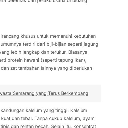
ara peternak dan pelaku usaha di bidang
dirancang khusus untuk memenuhi kebutuhan
mumnya terdiri dari biji-bijian seperti jagung
yang lebih lengkap dan terukur. Biasanya,
i protein hewani (seperti tepung ikan),
n, dan zat tambahan lainnya yang diperlukan
wasta Semarang yang Terus Berkembang
h kandungan kalsium yang tinggi. Kalsium
 kuat dan tebal. Tanpa cukup kalsium, ayam
pis dan rentan pecah. Selain itu, konsentrat