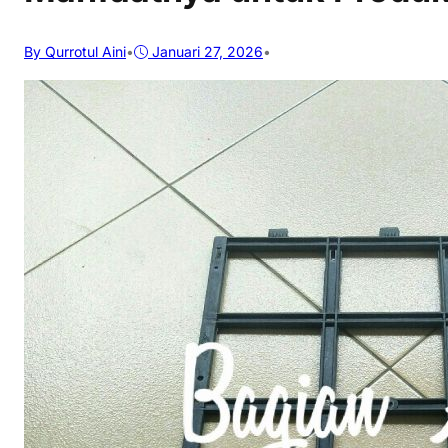
By Qurrotul Aini
•
Januari 27, 2026
•