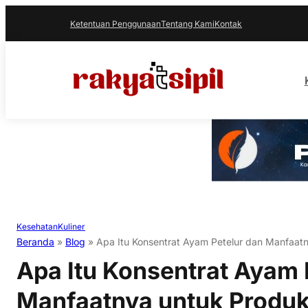
Ketentuan Penggunaan
Tentang Kami
Kontak
Kesehatan
Kuliner
Beranda
»
Blog
»
Apa Itu Konsentrat Ayam Petelur dan Manfaatny
Apa Itu Konsentrat Ayam 
Manfaatnya untuk Produks