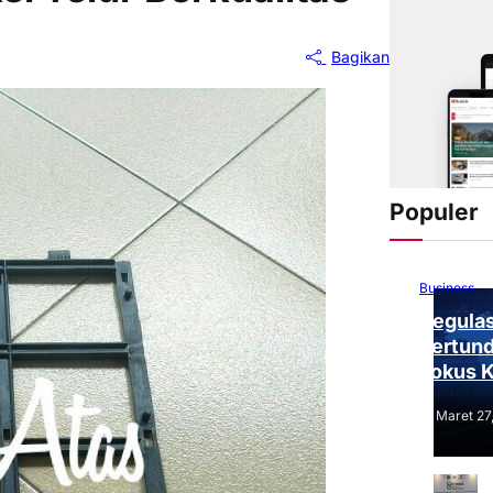
Bagikan
Populer
Business
Regulas
Tertund
Fokus 
Tantang
Maret 27