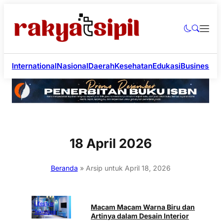
International
Nasional
Daerah
Kesehatan
Edukasi
Business
Li
18 April 2026
Beranda
»
Arsip untuk April 18, 2026
Lifestyle
Macam Macam Warna Biru dan
Teknologi
Artinya dalam Desain Interior