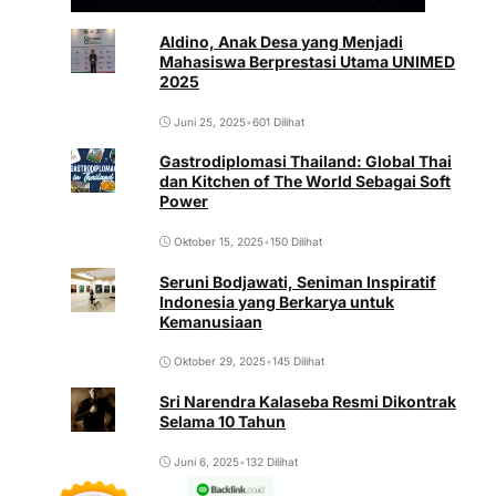
Aldino, Anak Desa yang Menjadi
Mahasiswa Berprestasi Utama UNIMED
2025
Juni 25, 2025
•
601 Dilihat
Gastrodiplomasi Thailand: Global Thai
dan Kitchen of The World Sebagai Soft
Power
Oktober 15, 2025
•
150 Dilihat
Seruni Bodjawati, Seniman Inspiratif
Indonesia yang Berkarya untuk
Kemanusiaan
Oktober 29, 2025
•
145 Dilihat
Sri Narendra Kalaseba Resmi Dikontrak
Selama 10 Tahun
Juni 6, 2025
•
132 Dilihat