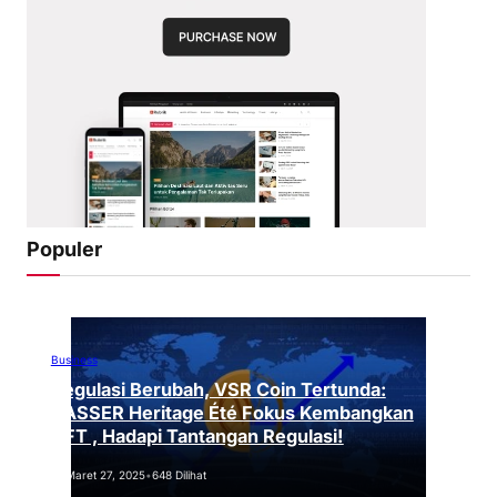
Populer
Business
Regulasi Berubah, VSR Coin Tertunda:
VASSER Heritage Été Fokus Kembangkan
NFT , Hadapi Tantangan Regulasi!
Maret 27, 2025
•
648 Dilihat