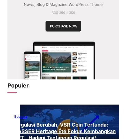
Populer
Business
Regulasi Berubah, VSR Coin Tertunda:
VASSER Heritage Été Fokus Kembangkan
NFT , Hadapi Tantangan Regulasi!