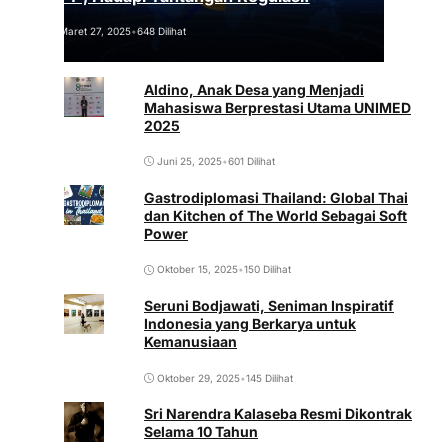
Maret 27, 2025
•
648 Dilihat
Aldino, Anak Desa yang Menjadi
Mahasiswa Berprestasi Utama UNIMED
2025
Juni 25, 2025
•
601 Dilihat
Gastrodiplomasi Thailand: Global Thai
dan Kitchen of The World Sebagai Soft
Power
Oktober 15, 2025
•
150 Dilihat
Seruni Bodjawati, Seniman Inspiratif
Indonesia yang Berkarya untuk
Kemanusiaan
Oktober 29, 2025
•
145 Dilihat
Sri Narendra Kalaseba Resmi Dikontrak
Selama 10 Tahun