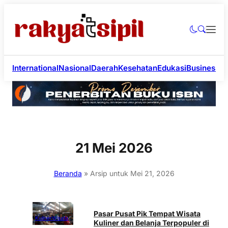
International
Nasional
Daerah
Kesehatan
Edukasi
Business
Li
21 Mei 2026
Beranda
»
Arsip untuk Mei 21, 2026
Pasar Pusat Pik Tempat Wisata
Kuliner
Wisata
Kuliner dan Belanja Terpopuler di