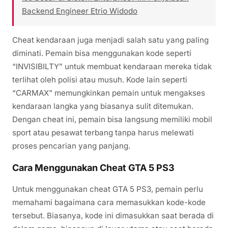
Backend Engineer Etrio Widodo
Cheat kendaraan juga menjadi salah satu yang paling
diminati. Pemain bisa menggunakan kode seperti
“INVISIBILTY” untuk membuat kendaraan mereka tidak
terlihat oleh polisi atau musuh. Kode lain seperti
“CARMAX” memungkinkan pemain untuk mengakses
kendaraan langka yang biasanya sulit ditemukan.
Dengan cheat ini, pemain bisa langsung memiliki mobil
sport atau pesawat terbang tanpa harus melewati
proses pencarian yang panjang.
Cara Menggunakan Cheat GTA 5 PS3
Untuk menggunakan cheat GTA 5 PS3, pemain perlu
memahami bagaimana cara memasukkan kode-kode
tersebut. Biasanya, kode ini dimasukkan saat berada di