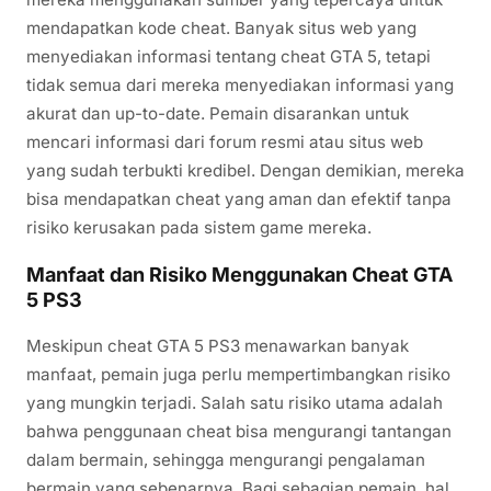
mendapatkan kode cheat. Banyak situs web yang
menyediakan informasi tentang cheat GTA 5, tetapi
tidak semua dari mereka menyediakan informasi yang
akurat dan up-to-date. Pemain disarankan untuk
mencari informasi dari forum resmi atau situs web
yang sudah terbukti kredibel. Dengan demikian, mereka
bisa mendapatkan cheat yang aman dan efektif tanpa
risiko kerusakan pada sistem game mereka.
Manfaat dan Risiko Menggunakan Cheat GTA
5 PS3
Meskipun cheat GTA 5 PS3 menawarkan banyak
manfaat, pemain juga perlu mempertimbangkan risiko
yang mungkin terjadi. Salah satu risiko utama adalah
bahwa penggunaan cheat bisa mengurangi tantangan
dalam bermain, sehingga mengurangi pengalaman
bermain yang sebenarnya. Bagi sebagian pemain, hal