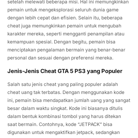
setelah melewati beberapa misi. Hal ini memungkinkan
pemain untuk mengeksplorasi seluruh dunia game
dengan lebih cepat dan efisien. Selain itu, beberapa
cheat juga memungkinkan pemain untuk mengubah
karakter mereka, seperti mengganti penampilan atau
kemampuan spesial. Dengan begitu, pemain bisa
menciptakan pengalaman bermain yang benar-benar
personal dan sesuai dengan preferensi mereka.
Jenis-Jenis Cheat GTA 5 PS3 yang Populer
Salah satu jenis cheat yang paling populer adalah
cheat uang tak terbatas. Dengan menggunakan kode
ini, pemain bisa mendapatkan jumlah uang yang sangat
besar dalam waktu singkat. Kode ini biasanya ditulis
dalam bentuk kombinasi tombol yang harus ditekan
saat bermain. Contohnya, kode “JETPACK” bisa
digunakan untuk mengaktifkan jetpack, sedangkan