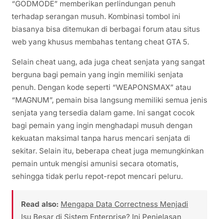
“GODMODE” memberikan perlindungan penuh
terhadap serangan musuh. Kombinasi tombol ini
biasanya bisa ditemukan di berbagai forum atau situs
web yang khusus membahas tentang cheat GTA 5.
Selain cheat uang, ada juga cheat senjata yang sangat
berguna bagi pemain yang ingin memiliki senjata
penuh. Dengan kode seperti “WEAPONSMAX” atau
“MAGNUM”, pemain bisa langsung memiliki semua jenis
senjata yang tersedia dalam game. Ini sangat cocok
bagi pemain yang ingin menghadapi musuh dengan
kekuatan maksimal tanpa harus mencari senjata di
sekitar. Selain itu, beberapa cheat juga memungkinkan
pemain untuk mengisi amunisi secara otomatis,
sehingga tidak perlu repot-repot mencari peluru.
Read also:
Mengapa Data Correctness Menjadi
Isu Besar di Sistem Enterprise? Ini Penjelasan