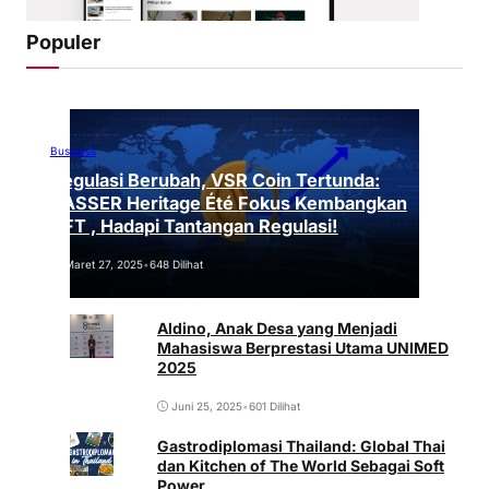
Populer
Business
Regulasi Berubah, VSR Coin Tertunda:
VASSER Heritage Été Fokus Kembangkan
NFT , Hadapi Tantangan Regulasi!
Maret 27, 2025
•
648 Dilihat
Aldino, Anak Desa yang Menjadi
Mahasiswa Berprestasi Utama UNIMED
2025
Juni 25, 2025
•
601 Dilihat
Gastrodiplomasi Thailand: Global Thai
dan Kitchen of The World Sebagai Soft
Power