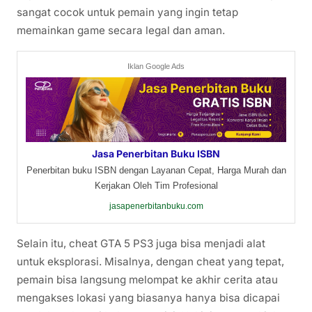
sangat cocok untuk pemain yang ingin tetap
memainkan game secara legal dan aman.
Iklan Google Ads
Jasa Penerbitan Buku ISBN
Penerbitan buku ISBN dengan Layanan Cepat, Harga Murah dan
Kerjakan Oleh Tim Profesional
jasapenerbitanbuku.com
Selain itu, cheat GTA 5 PS3 juga bisa menjadi alat
untuk eksplorasi. Misalnya, dengan cheat yang tepat,
pemain bisa langsung melompat ke akhir cerita atau
mengakses lokasi yang biasanya hanya bisa dicapai