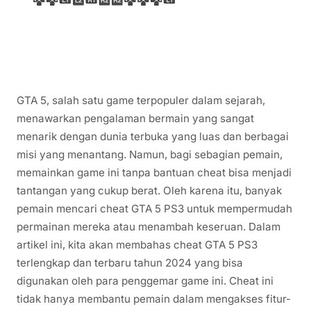
GTA 5, salah satu game terpopuler dalam sejarah,
menawarkan pengalaman bermain yang sangat
menarik dengan dunia terbuka yang luas dan berbagai
misi yang menantang. Namun, bagi sebagian pemain,
memainkan game ini tanpa bantuan cheat bisa menjadi
tantangan yang cukup berat. Oleh karena itu, banyak
pemain mencari cheat GTA 5 PS3 untuk mempermudah
permainan mereka atau menambah keseruan. Dalam
artikel ini, kita akan membahas cheat GTA 5 PS3
terlengkap dan terbaru tahun 2024 yang bisa
digunakan oleh para penggemar game ini. Cheat ini
tidak hanya membantu pemain dalam mengakses fitur-