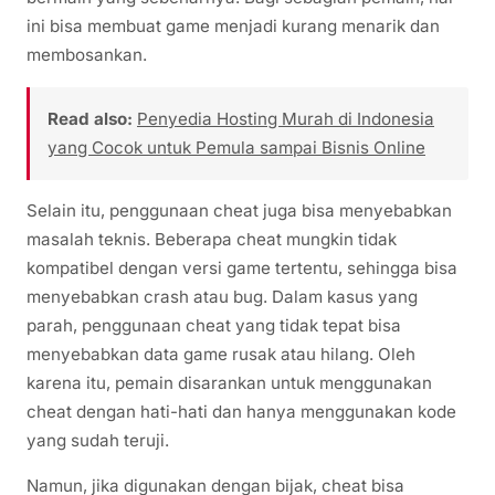
ini bisa membuat game menjadi kurang menarik dan
membosankan.
Read also:
Penyedia Hosting Murah di Indonesia
yang Cocok untuk Pemula sampai Bisnis Online
Selain itu, penggunaan cheat juga bisa menyebabkan
masalah teknis. Beberapa cheat mungkin tidak
kompatibel dengan versi game tertentu, sehingga bisa
menyebabkan crash atau bug. Dalam kasus yang
parah, penggunaan cheat yang tidak tepat bisa
menyebabkan data game rusak atau hilang. Oleh
karena itu, pemain disarankan untuk menggunakan
cheat dengan hati-hati dan hanya menggunakan kode
yang sudah teruji.
Namun, jika digunakan dengan bijak, cheat bisa