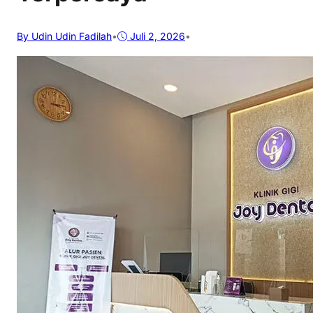
By Udin Udin Fadilah
•
Juli 2, 2026
•