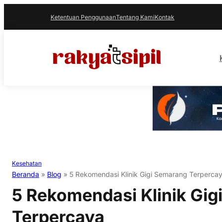
Ketentuan Penggunaan
Tentang Kami
Kontak
Kesehatan
Beranda
»
Blog
»
5 Rekomendasi Klinik Gigi Semarang Terperca
5 Rekomendasi Klinik Gi
Terpercaya