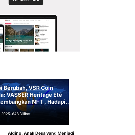
i Berubah, VSR Coin
a: VASSER Heritage Été
Kembangkan NFT , Hadapi
an Regulasi!
, 2025
•
648 Dilihat
Aldino, Anak Desa yang Menjadi