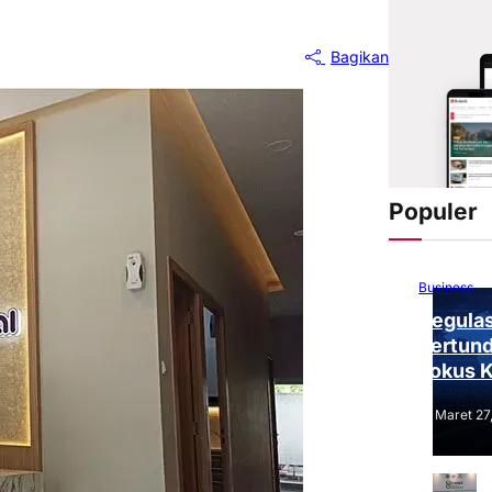
Bagikan
Populer
Business
Regulas
Tertund
Fokus 
Tantang
Maret 27