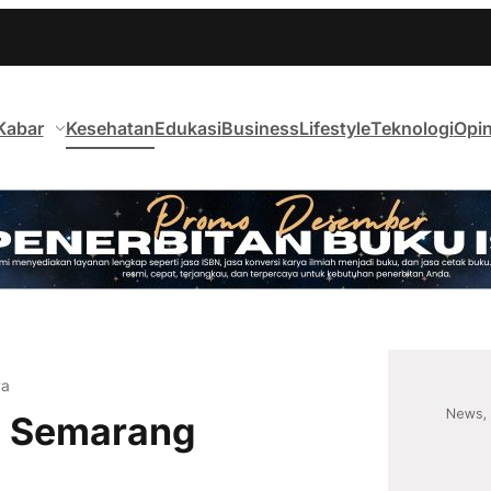
Kabar
Kesehatan
Edukasi
Business
Lifestyle
Teknologi
Opin
ya
gi Semarang