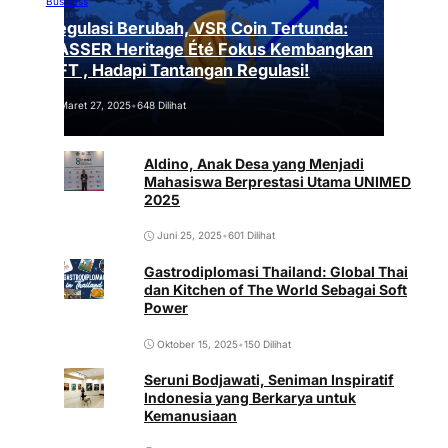
Business
Regulasi Berubah, VSR Coin Tertunda:
VASSER Heritage Été Fokus Kembangkan
NFT , Hadapi Tantangan Regulasi!
Maret 27, 2025
•
648 Dilihat
Aldino, Anak Desa yang Menjadi
Mahasiswa Berprestasi Utama UNIMED
2025
Juni 25, 2025
•
601 Dilihat
Gastrodiplomasi Thailand: Global Thai
dan Kitchen of The World Sebagai Soft
Power
Oktober 15, 2025
•
150 Dilihat
Seruni Bodjawati, Seniman Inspiratif
Indonesia yang Berkarya untuk
Kemanusiaan