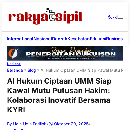
International
Nasional
Daerah
Kesehatan
Edukasi
Business
Li
Nasional
Beranda
»
Blog
»
AI Hukum Ciptaan UMM Siap Kawal Mutu Putusa
AI Hukum Ciptaan UMM Siap
Kawal Mutu Putusan Hakim:
Kolaborasi Inovatif Bersama
KYRI
By Udin Udin Fadilah
•
Oktober 20, 2025
•