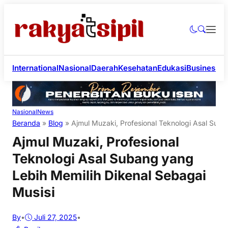
International
Nasional
Daerah
Kesehatan
Edukasi
Business
Li
Nasional
News
Beranda
»
Blog
»
Ajmul Muzaki, Profesional Teknologi Asal Suba
Ajmul Muzaki, Profesional
Teknologi Asal Subang yang
Lebih Memilih Dikenal Sebagai
Musisi
By
•
Juli 27, 2025
•