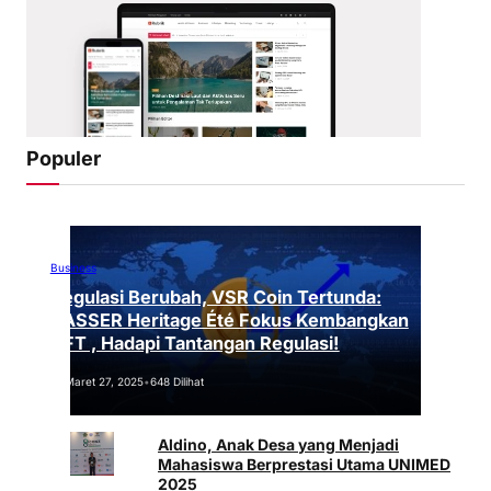
Populer
Business
Regulasi Berubah, VSR Coin Tertunda:
VASSER Heritage Été Fokus Kembangkan
NFT , Hadapi Tantangan Regulasi!
Maret 27, 2025
•
648 Dilihat
Aldino, Anak Desa yang Menjadi
Mahasiswa Berprestasi Utama UNIMED
2025