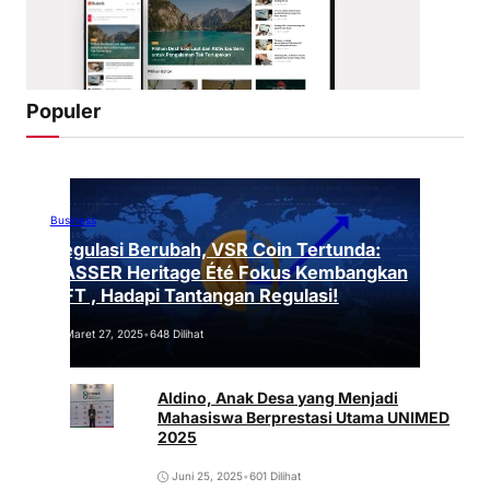
Populer
Business
Regulasi Berubah, VSR Coin Tertunda:
VASSER Heritage Été Fokus Kembangkan
NFT , Hadapi Tantangan Regulasi!
Maret 27, 2025
•
648 Dilihat
Aldino, Anak Desa yang Menjadi
Mahasiswa Berprestasi Utama UNIMED
2025
Juni 25, 2025
•
601 Dilihat