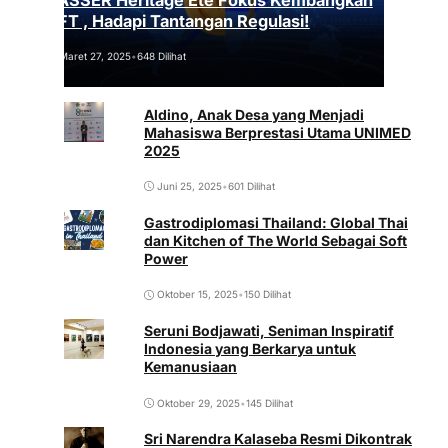
NFT , Hadapi Tantangan Regulasi!
Maret 27, 2025
•
648 Dilihat
Aldino, Anak Desa yang Menjadi
Mahasiswa Berprestasi Utama UNIMED
2025
Juni 25, 2025
•
601 Dilihat
Gastrodiplomasi Thailand: Global Thai
dan Kitchen of The World Sebagai Soft
Power
Oktober 15, 2025
•
150 Dilihat
Seruni Bodjawati, Seniman Inspiratif
Indonesia yang Berkarya untuk
Kemanusiaan
Oktober 29, 2025
•
145 Dilihat
Sri Narendra Kalaseba Resmi Dikontrak