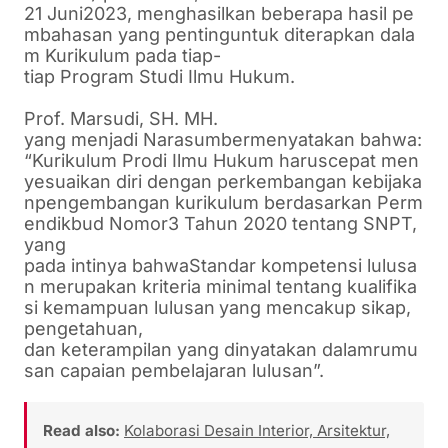
21
Juni
2023,
menghasilkan
beberapa
hasil
pe
mbahasan
yang
penting
untuk
diterapkan
dala
m
Kurikulum
pada
tiap-
tiap
Program
Studi
Ilmu
Hukum
.
Prof.
Marsudi
, SH. MH.
yang
menjadi
Narasumber
menyatakan
bahwa
:
“
Kurikulum
Prodi
Ilmu
Hukum
harus
cepat
men
yesuaikan
diri
dengan
perkembangan
kebijaka
n
pengembangan
kurikulum
berdasarkan
Perm
endikbud
Nomor
3
Tahun
2020
tentang
SNPT
,
yang
pada
intinya
bahwa
Standar
kompetensi
lulusa
n
merupakan
kriteria
minimal
tentang
kualifika
si
kemampuan
lulusan
yang
mencakup
sikap
,
pengetahuan
,
dan
keterampilan
yang
dinyatakan
dalam
rumu
san
capaian
pembelajaran
lulusan
”.
Read also:
Kolaborasi Desain Interior, Arsitektur,