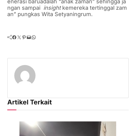
enerasi
baru
adalah
“
anak
zaman”
sehingga
ja
ngan
sampai
insight
ke
mereka
tertinggal
zam
an”
pungkas
Wita
Setyaningrum
.
Facebook
Twitter
Pinterest
Mail
WhatsApp
Artikel Terkait