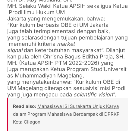
MH.
Selaku
Wakil
Ketua
APSIH
sekaligus
Ketua
Prodi
Ilmu
Hukum
UM
Jakarta
yang
mengemukakan
,
bahwa
:
“
Kurikulum
berbasis
OBE di UM Jakarta
juga
telah
terimplementasi
dengan
baik
,
yang
selaras
dengan
tujuan
pembelajaran
yang
memenuhi
kriteria
market
signal
dan
keterbutuhan
masyarakat
”.
Dilanjut
kan
pula oleh
Chrisna
Bagus
Editha
Praja
, SH.
MH. (
Ketua
APSIH PTM 2022-2026
) yang
juga
merupakan
Ketua
Program
Studi
Universit
as
Muhammadiyah
Magelang
,
yang
menyatakan
bahwa
: “
Kurikulum
OBE di
UM
Magelang
diterapkan
sesuai
visi
misi
Prodi
yang juga
me
ngacu
pada
scientific vision
”.
Read also:
Mahasiswa ISI Surakarta Unjuk Karya
dalam Program Mahasiswa Berdampak di DPRKP
Kota Cilegon