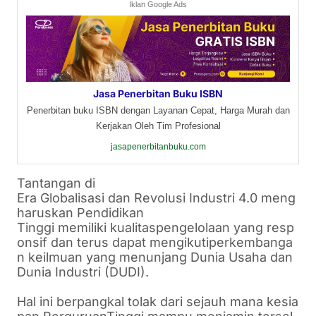
Iklan Google Ads
Jasa Penerbitan Buku ISBN
Penerbitan buku ISBN dengan Layanan Cepat, Harga Murah dan
Kerjakan Oleh Tim Profesional
jasapenerbitanbuku.com
Tantangan
di
Era
Globalisasi
dan
Revolusi
Industri
4.0
meng
haruskan
Pendidikan
Tinggi
memiliki
kualitas
pengelolaan
yang
resp
onsif
dan
terus
dapat
mengikuti
perkembanga
n
keilmuan
yang
menunjang
Dunia Usaha dan
Dunia
Industri
(DUDI).
Hal
ini
berpangkal
tolak
dari
sejauh
mana
kesia