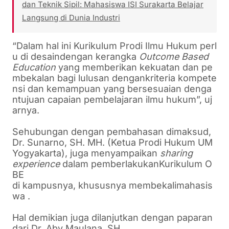
dan Teknik Sipil: Mahasiswa ISI Surakarta Belajar
Langsung di Dunia Industri
“
Dalam
hal
ini
Kurikulum
Prodi
Ilmu
Hukum
perl
u
di
desain
dengan
kerangka
Outcome Based
Education
yang
memberikan
kekuatan
dan
pe
mbekalan
bagi
lulusan
dengan
kriteria
kompete
nsi
dan
kemampuan
yang
bersesuaian
denga
n
tujuan
capaian
pembelajaran
ilmu
hukum
”,
uj
arnya
.
Sehubungan
dengan
pembahasan
dimaksud
,
Dr.
Sunarno
, SH. MH. (
Ketua
Prodi
Hukum
UM
Yogyakarta), juga
men
yampaikan
sharing
experience
dalam
pemberlakukan
Kurikulum
O
BE
di
kampusnya
,
khususnya
membekali
mahasis
wa
.
Hal
demikian
juga
dilanjutkan
dengan
paparan
dari
Dr.
Aby Maulana, SH.