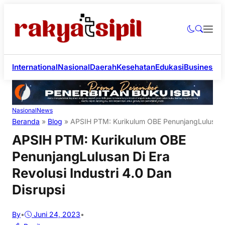
International
Nasional
Daerah
Kesehatan
Edukasi
Business
Li
Nasional
News
Beranda
»
Blog
»
APSIH PTM: Kurikulum OBE PenunjangLulusan Di
APSIH PTM: Kurikulum OBE
PenunjangLulusan Di Era
Revolusi Industri 4.0 Dan
Disrupsi
By
•
Juni 24, 2023
•