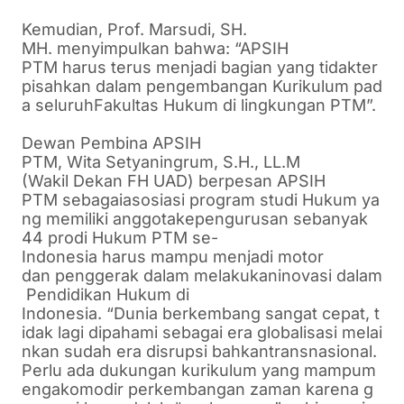
Kemudian
, Prof.
Marsudi
, SH.
MH.
menyimpulkan
bahwa
: “APSIH
PTM
harus
terus
menjadi
bagian
yang
tidak
ter
pisahkan
dalam
pengembangan
Kurikulum
pad
a
seluruh
Fakultas
Hukum
di
lingkungan
PTM”.
Dewan Pembina APSIH
PTM,
Wita
Setyaningrum
, S.H., LL.M
(Wakil
Dekan
FH UAD
)
berpesan
APSIH
PTM
sebagai
asosiasi
program
studi
Hukum
ya
ng
memiliki
anggota
kepengurusan
sebanyak
44
prodi
Hukum
PTM se-
Indonesia
harus
mampu
menjadi
motor
dan
penggerak
dalam
melakukan
inovasi
dalam
Pendidikan
Hukum
di
Indonesia.
“Dunia
berkembang
sangat
cepat
,
t
idak
lagi
dipahami
sebagai
era
globalisasi
melai
nkan
sudah
era
disrupsi
bahkan
transnasional
.
Perlu
ada
dukungan
kurikulum
yang
mampu
m
engakomodir
perkembangan
zaman
karena
g