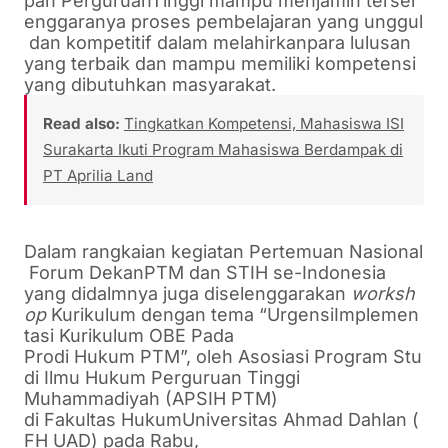
pan
Perguruan
Tinggi
mampu
menjamin
tersel
enggaranya
proses
pembelajaran
yang
unggul
dan
kompetitif
dalam
melahirkan
para
lulusan
yang
terbaik
dan
mampu
memiliki
kompetensi
yang
dibutuhkan
masyarakat
.
Read also:
Tingkatkan Kompetensi, Mahasiswa ISI
Surakarta Ikuti Program Mahasiswa Berdampak di
PT Aprilia Land
Dalam
rangkaian
kegiatan
Pertemuan
Nasional
Forum
Dekan
PTM dan STIH se-Indonesia
yang
didalmnya
juga
diselenggarakan
w
orksh
op
Kurikulum
dengan
tema
“
Urgensi
Implemen
tasi
Kurikulum
OBE Pada
Prodi
Hukum
PTM”,
oleh
Asosiasi
Program
Stu
di
Ilmu
Hukum
Perguruan
Tinggi
Muhammadiyah (APSIH PTM)
di
Fakultas
Hukum
Universitas
Ahmad
Dahlan
(
FH UAD)
pada Rabu,