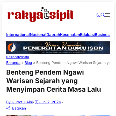
International
Nasional
Daerah
Kesehatan
Edukasi
Business
Li
Nasional
Wisata
Beranda
»
Blog
»
Benteng Pendem Ngawi Warisan Sejarah yang
Benteng Pendem Ngawi
Warisan Sejarah yang
Menyimpan Cerita Masa Lalu
By Qurrotul Aini
•
Juni 2, 2026
•
Bagikan