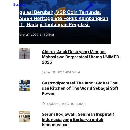
Business
Regulasi Berubah, VSR Coin Tertunda:
VASSER Heritage Été Fokus Kembangkan
NFT , Hadapi Tantangan Regulasi!
Maret 27, 2025
•
648 Dilihat
Aldino, Anak Desa yang Menjadi
Mahasiswa Berprestasi Utama UNIMED
2025
Juni 25, 2025
•
601 Dilihat
Gastrodiplomasi Thailand: Global Thai
dan Kitchen of The World Sebagai Soft
Power
Oktober 15, 2025
•
150 Dilihat
Seruni Bodjawati, Seniman Inspiratif
Indonesia yang Berkarya untuk
Kemanusiaan