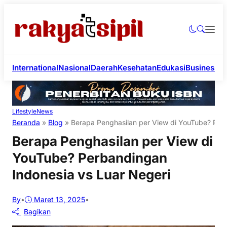
International
Nasional
Daerah
Kesehatan
Edukasi
Business
Li
Lifestyle
News
Beranda
»
Blog
»
Berapa Penghasilan per View di YouTube? Perb
Berapa Penghasilan per View di
YouTube? Perbandingan
Indonesia vs Luar Negeri
By
•
Maret 13, 2025
•
Bagikan