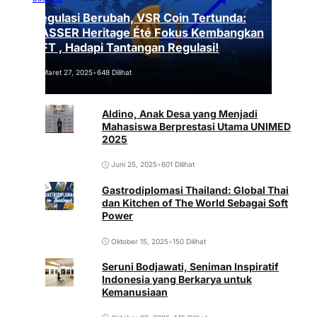
Regulasi Berubah, VSR Coin Tertunda:
VASSER Heritage Été Fokus Kembangkan
NFT , Hadapi Tantangan Regulasi!
Maret 27, 2025
•
648 Dilihat
Aldino, Anak Desa yang Menjadi
Mahasiswa Berprestasi Utama UNIMED
2025
Juni 25, 2025
•
601 Dilihat
Gastrodiplomasi Thailand: Global Thai
dan Kitchen of The World Sebagai Soft
Power
Oktober 15, 2025
•
150 Dilihat
Seruni Bodjawati, Seniman Inspiratif
Indonesia yang Berkarya untuk
Kemanusiaan