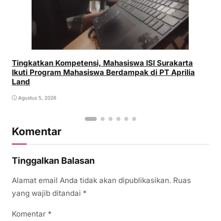
Tingkatkan Kompetensi, Mahasiswa ISI Surakarta
Ikuti Program Mahasiswa Berdampak di PT Aprilia
Land
Agustus 5, 2026
Komentar
Tinggalkan Balasan
Alamat email Anda tidak akan dipublikasikan.
Ruas
yang wajib ditandai
*
Komentar
*