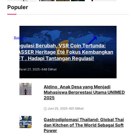
Populer
Business
Regulasi Berubah, VSR Coin Tertunda:
VASSER Heritage Été Fokus Kembangkan
NFT , Hadapi Tantangan Regulasi!
Maret 27, 2025
•
648 Dilihat
Aldino, Anak Desa yang Menjadi
Mahasiswa Berprestasi Utama UNIMED
2025
Juni 25, 2025
•
601 Dilihat
Gastrodiplomasi Thailand: Global Thai
dan Kitchen of The World Sebagai Soft
Power