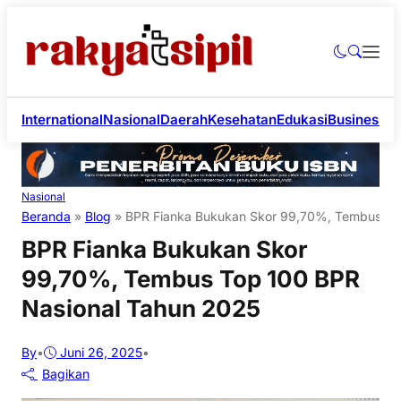
International
Nasional
Daerah
Kesehatan
Edukasi
Business
Li
Nasional
Beranda
»
Blog
»
BPR Fianka Bukukan Skor 99,70%, Tembus To
BPR Fianka Bukukan Skor
99,70%, Tembus Top 100 BPR
Nasional Tahun 2025
By
•
Juni 26, 2025
•
Bagikan