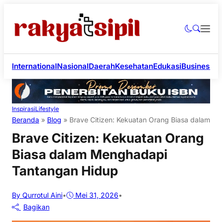
International
Nasional
Daerah
Kesehatan
Edukasi
Business
Li
Inspirasi
Lifestyle
Beranda
»
Blog
»
Brave Citizen: Kekuatan Orang Biasa dalam 
Brave Citizen: Kekuatan Orang
Biasa dalam Menghadapi
Tantangan Hidup
By Qurrotul Aini
•
Mei 31, 2026
•
Bagikan