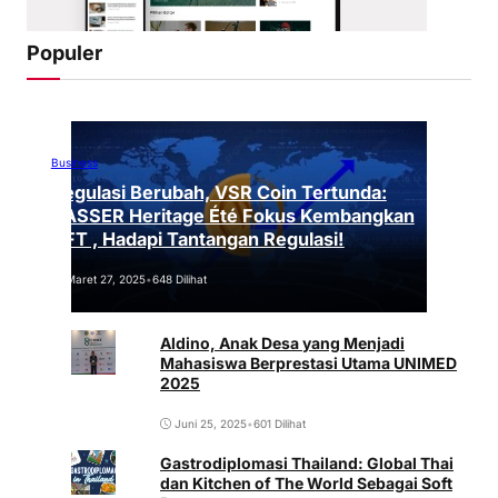
Populer
Business
Regulasi Berubah, VSR Coin Tertunda:
VASSER Heritage Été Fokus Kembangkan
NFT , Hadapi Tantangan Regulasi!
Maret 27, 2025
•
648 Dilihat
Aldino, Anak Desa yang Menjadi
Mahasiswa Berprestasi Utama UNIMED
2025
Juni 25, 2025
•
601 Dilihat
Gastrodiplomasi Thailand: Global Thai
dan Kitchen of The World Sebagai Soft