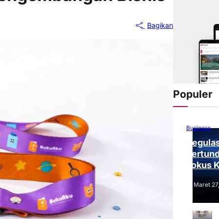
Bagikan
Populer
Business
Regulas
Tertund
Fokus 
Tantang
Maret 27