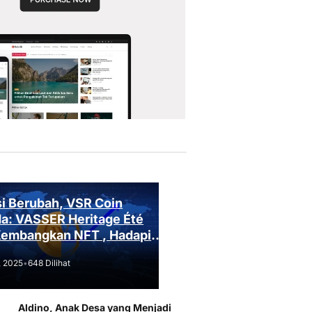
i Berubah, VSR Coin
a: VASSER Heritage Été
Kembangkan NFT , Hadapi
an Regulasi!
, 2025
•
648 Dilihat
Aldino, Anak Desa yang Menjadi