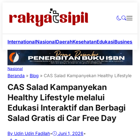
International
Nasional
Daerah
Kesehatan
Edukasi
Business
Li
Nasional
Beranda
»
Blog
»
CAS Salad Kampanyekan Healthy Lifestyle melal
CAS Salad Kampanyekan
Healthy Lifestyle melalui
Edukasi Interaktif dan Berbagi
Salad Gratis di Car Free Day
By Udin Udin Fadilah
•
Juni 1, 2026
•