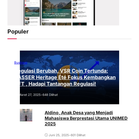
Populer
Business
Regulasi Berubah, VSR Coin Tertunda:
VASSER Heritage Été Fokus Kembangkan
NFT , Hadapi Tantangan Regulasi!
Maret 27, 2025
•
648 Dilihat
Aldino, Anak Desa yang Menjadi
Mahasiswa Berprestasi Utama UNIMED
2025
Juni 25, 2025
•
601 Dilihat