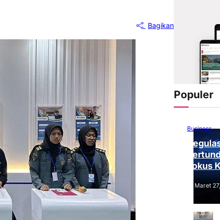
Bagikan
Populer
Business
Regulas
Tertund
Fokus 
Tantang
Maret 27