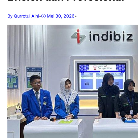
By Qurrotul Aini
•
Mei 30, 2026
•