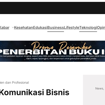
Kabar
Kesehatan
Edukasi
Business
Lifestyle
Teknologi
Opin
sien dan Profesional
i Komunikasi Bisnis