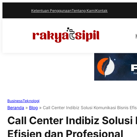
Ketentuan Penggunaan
Tentang Kami
Kontak
Business
Teknologi
Beranda
»
Blog
»
Call Center Indibiz Solusi Komunikasi Bisnis Efi
Call Center Indibiz Solus
Efisien dan Profesional