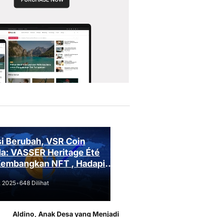
i Berubah, VSR Coin
a: VASSER Heritage Été
Kembangkan NFT , Hadapi
an Regulasi!
, 2025
•
648 Dilihat
Aldino, Anak Desa yang Menjadi