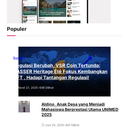
Populer
Business
Regulasi Berubah, VSR Coin Tertunda:
VASSER Heritage Été Fokus Kembangkan
NFT , Hadapi Tantangan Regulasi!
Maret 27, 2025
•
648 Dilihat
Aldino, Anak Desa yang Menjadi
Mahasiswa Berprestasi Utama UNIMED
2025
Juni 25, 2025
•
601 Dilihat