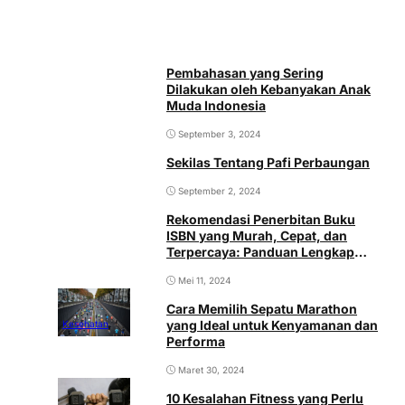
Pembahasan yang Sering
Dilakukan oleh Kebanyakan Anak
Muda Indonesia
September 3, 2024
Sekilas Tentang Pafi Perbaungan
September 2, 2024
Rekomendasi Penerbitan Buku
ISBN yang Murah, Cepat, dan
Terpercaya: Panduan Lengkap
Pemesanannya
Mei 11, 2024
Cara Memilih Sepatu Marathon
yang Ideal untuk Kenyamanan dan
Kesehatan
Performa
Maret 30, 2024
10 Kesalahan Fitness yang Perlu