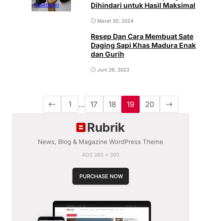
Dihindari untuk Hasil Maksimal
Kesehatan
Maret 30, 2024
Resep Dan Cara Membuat Sate
Daging Sapi Khas Madura Enak
dan Gurih
Juni 26, 2023
1
…
17
18
19
20