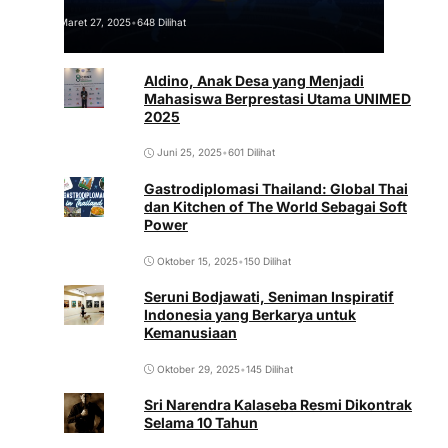
Maret 27, 2025
•
648 Dilihat
Aldino, Anak Desa yang Menjadi
Mahasiswa Berprestasi Utama UNIMED
2025
Juni 25, 2025
•
601 Dilihat
Gastrodiplomasi Thailand: Global Thai
dan Kitchen of The World Sebagai Soft
Power
Oktober 15, 2025
•
150 Dilihat
Seruni Bodjawati, Seniman Inspiratif
Indonesia yang Berkarya untuk
Kemanusiaan
Oktober 29, 2025
•
145 Dilihat
Sri Narendra Kalaseba Resmi Dikontrak
Selama 10 Tahun