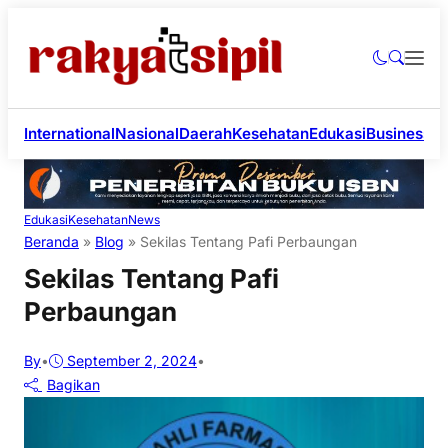
International
Nasional
Daerah
Kesehatan
Edukasi
Business
Li
Edukasi
Kesehatan
News
Beranda
»
Blog
»
Sekilas Tentang Pafi Perbaungan
Sekilas Tentang Pafi
Perbaungan
By
•
September 2, 2024
•
Bagikan