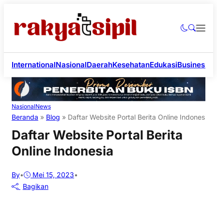
International
Nasional
Daerah
Kesehatan
Edukasi
Business
Li
Nasional
News
Beranda
»
Blog
»
Daftar Website Portal Berita Online Indonesia
Daftar Website Portal Berita
Online Indonesia
By
•
Mei 15, 2023
•
Bagikan