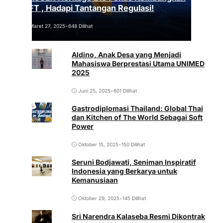
NFT , Hadapi Tantangan Regulasi!
Maret 27, 2025
•
648 Dilihat
Aldino, Anak Desa yang Menjadi
Mahasiswa Berprestasi Utama UNIMED
2025
Juni 25, 2025
•
601 Dilihat
Gastrodiplomasi Thailand: Global Thai
dan Kitchen of The World Sebagai Soft
Power
Oktober 15, 2025
•
150 Dilihat
Seruni Bodjawati, Seniman Inspiratif
Indonesia yang Berkarya untuk
Kemanusiaan
Oktober 29, 2025
•
145 Dilihat
Sri Narendra Kalaseba Resmi Dikontrak