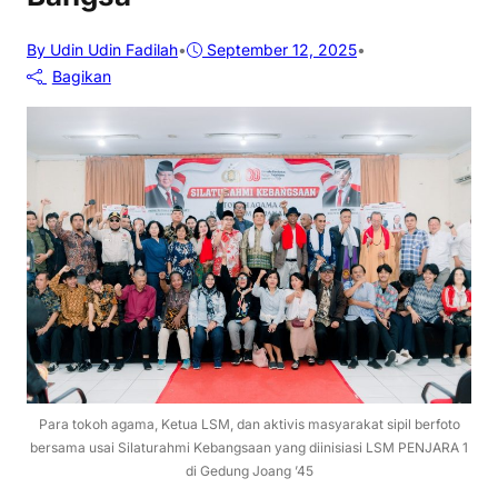
By Udin Udin Fadilah
•
September 12, 2025
•
Bagikan
Para tokoh agama, Ketua LSM, dan aktivis masyarakat sipil berfoto
bersama usai Silaturahmi Kebangsaan yang diinisiasi LSM PENJARA 1
di Gedung Joang ’45