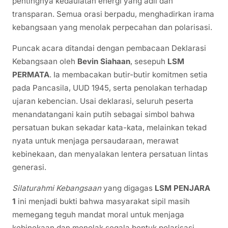
pentingnya kedaulatan energi yang adil dan
transparan. Semua orasi berpadu, menghadirkan irama
kebangsaan yang menolak perpecahan dan polarisasi.
Puncak acara ditandai dengan pembacaan Deklarasi
Kebangsaan oleh
Bevin Siahaan
, sesepuh
LSM
PERMATA
. Ia membacakan butir-butir komitmen setia
pada Pancasila, UUD 1945, serta penolakan terhadap
ujaran kebencian. Usai deklarasi, seluruh peserta
menandatangani kain putih sebagai simbol bahwa
persatuan bukan sekadar kata-kata, melainkan tekad
nyata untuk menjaga persaudaraan, merawat
kebinekaan, dan menyalakan lentera persatuan lintas
generasi.
Silaturahmi Kebangsaan
yang digagas
LSM PENJARA
1
ini menjadi bukti bahwa masyarakat sipil masih
memegang teguh mandat moral untuk menjaga
kebinekaan dan menolak segala bentuk polarisasi.