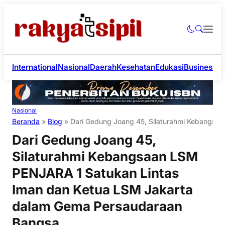
International
Nasional
Daerah
Kesehatan
Edukasi
Business
Li
Nasional
Beranda
»
Blog
»
Dari Gedung Joang 45, Silaturahmi Kebangsa
Dari Gedung Joang 45,
Silaturahmi Kebangsaan LSM
PENJARA 1 Satukan Lintas
Iman dan Ketua LSM Jakarta
dalam Gema Persaudaraan
Bangsa