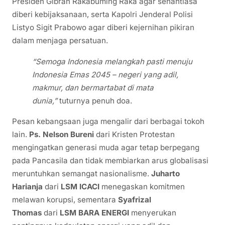
Presiden Gibran Rakabuming Raka agar senantiasa
diberi kebijaksanaan, serta Kapolri Jenderal Polisi
Listyo Sigit Prabowo agar diberi kejernihan pikiran
dalam menjaga persatuan.
“Semoga Indonesia melangkah pasti menuju
Indonesia Emas 2045 – negeri yang adil,
makmur, dan bermartabat di mata
dunia,”
tuturnya penuh doa.
Pesan kebangsaan juga mengalir dari berbagai tokoh
lain.
Ps. Nelson Bureni
dari Kristen Protestan
mengingatkan generasi muda agar tetap berpegang
pada Pancasila dan tidak membiarkan arus globalisasi
meruntuhkan semangat nasionalisme.
Juharto
Harianja
dari
LSM ICACI
menegaskan komitmen
melawan korupsi, sementara
Syafrizal
Thomas
dari
LSM BARA ENERGI
menyerukan