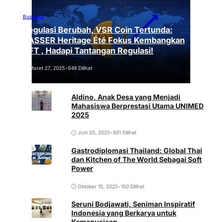
Business
Regulasi Berubah, VSR Coin Tertunda:
VASSER Heritage Été Fokus Kembangkan
NFT , Hadapi Tantangan Regulasi!
Maret 27, 2025
•
648 Dilihat
Aldino, Anak Desa yang Menjadi
Mahasiswa Berprestasi Utama UNIMED
2025
Juni 25, 2025
•
601 Dilihat
Gastrodiplomasi Thailand: Global Thai
dan Kitchen of The World Sebagai Soft
Power
Oktober 15, 2025
•
150 Dilihat
Seruni Bodjawati, Seniman Inspiratif
Indonesia yang Berkarya untuk
Kemanusiaan