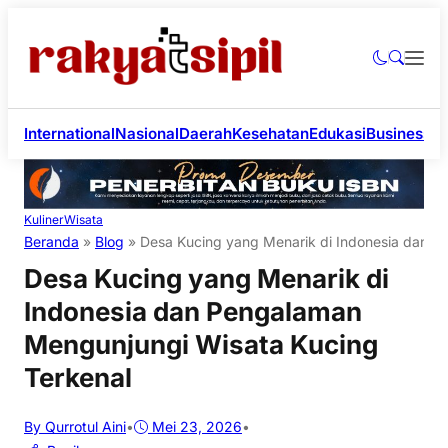
International
Nasional
Daerah
Kesehatan
Edukasi
Business
Li
Kuliner
Wisata
Beranda
»
Blog
»
Desa Kucing yang Menarik di Indonesia dan P
Desa Kucing yang Menarik di
Indonesia dan Pengalaman
Mengunjungi Wisata Kucing
Terkenal
By Qurrotul Aini
•
Mei 23, 2026
•