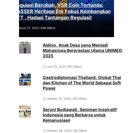
Regulasi Berubah, VSR Coin Tertunda:
VASSER Heritage Été Fokus Kembangkan
NFT , Hadapi Tantangan Regulasi!
Maret 27, 2025
•
648 Dilihat
Aldino, Anak Desa yang Menjadi
Mahasiswa Berprestasi Utama UNIMED
2025
Juni 25, 2025
•
601 Dilihat
Gastrodiplomasi Thailand: Global Thai
dan Kitchen of The World Sebagai Soft
Power
Oktober 15, 2025
•
150 Dilihat
Seruni Bodjawati, Seniman Inspiratif
Indonesia yang Berkarya untuk
Kemanusiaan
Oktober 29, 2025
•
145 Dilihat