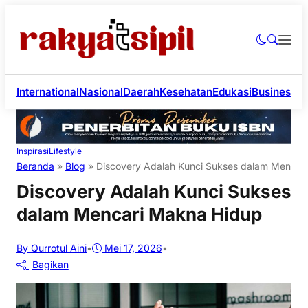
International
Nasional
Daerah
Kesehatan
Edukasi
Business
Li
Inspirasi
Lifestyle
Beranda
»
Blog
»
Discovery Adalah Kunci Sukses dalam Mencar
Discovery Adalah Kunci Sukses
dalam Mencari Makna Hidup
By Qurrotul Aini
•
Mei 17, 2026
•
Bagikan